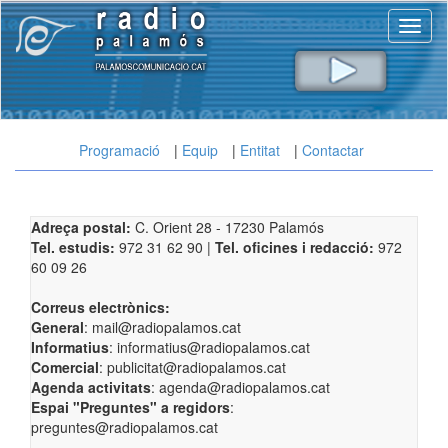
Toggl
naviga
Programació
Equip
Entitat
Contactar
Adreça postal:
C. Orient 28 - 17230 Palamós
Tel. estudis:
972 31 62 90 |
Tel. oficines i redacció:
972
60 09 26
Correus electrònics:
General
: mail@radiopalamos.cat
Informatius
: informatius@radiopalamos.cat
Comercial
: publicitat@radiopalamos.cat
Agenda activitats
: agenda@radiopalamos.cat
Espai "Preguntes" a regidors
:
preguntes@radiopalamos.cat