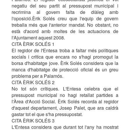
negatiu del seu partit al pressupost municipal i
recrimina al govern falta de diàleg amb
l'oposició.Èrik Solés creu que l'equip de govern
treballa més que l'anterior mandat. No obstant, no
està d'acord amb moltes de les actuacions de
l'Ajuntament aquest 2008.
CITA ÈRIK SOLÉS 1
El regidor de l'Entesa troba a faltar més polítiques
socials i critica que encara no s'hagi promogut la
borsa d'habitatge jove. Èrik Solés considera que la
manca d'habitatge de protecció oficial és un greu
problema per a Palamós.
CITA ÈRIK SOLÉS 2
No tot són crítiques. L'Entesa celebra que el
pressupost municipal no hagi retallat partides a
l'Àrea d'Acció Social. Èrik Solés recorda al regidor
d'aquest departament, Josep Palet, que ara caldrà
gastar tot el que s'ha pressupostat.
CITA ÈRIK SOLÉS 3
L'Entesa considera que durant tot l'any ha mostrat