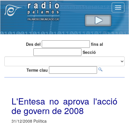
Toggl
naviga
Des del
fins al
Secció
Terme clau
L'Entesa no aprova l'acció
de govern de 2008
31/12/2008 Política