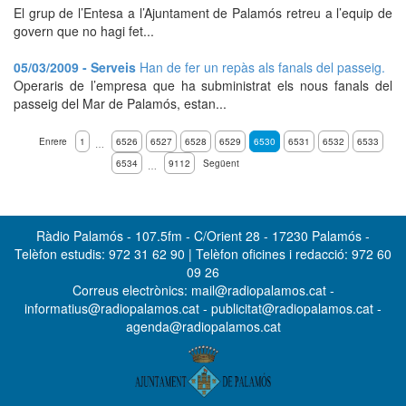
El grup de l’Entesa a l’Ajuntament de Palamós retreu a l’equip de
govern que no hagi fet...
05/03/2009 - Serveis
Han de fer un repàs als fanals del passeig.
Operaris de l’empresa que ha subministrat els nous fanals del
passeig del Mar de Palamós, estan...
Enrere
1
6526
6527
6528
6529
6530
6531
6532
6533
…
6534
9112
Següent
…
Ràdio Palamós - 107.5fm - C/Orient 28 - 17230 Palamós -
Telèfon estudis: 972 31 62 90 | Telèfon oficines i redacció: 972 60
09 26
Correus electrònics: mail@radiopalamos.cat -
informatius@radiopalamos.cat - publicitat@radiopalamos.cat -
agenda@radiopalamos.cat