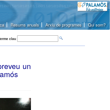
ca
Resums anuals
Arxiu de programes
Qui som?
erme clau
preveu un
alamós