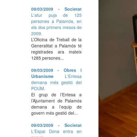
09/03/2009 - Societat
L'atur puja de 125
persones a Palamós, en
els dos primers mesos de
2009.
L’Oficina de Treball de la
Generalitat a Palamós té
registrades ara mateix
1285 persones...
09/03/2009 - Obres i
Urbanisme
L'Entesa
demana més gestió del
POUM.
El grup de l’Entesa a
l’Ajuntament de Palamós
demana a l’equip de
govern més gestió del...
09/03/2009 - Societat
L'Espai Dona entra en