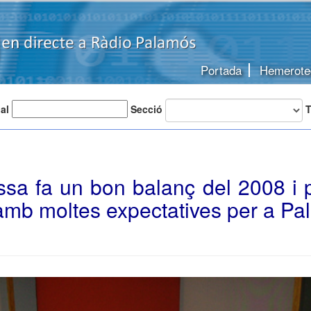
Portada
Hemerote
 al
Secció
T
ssa fa un bon balanç del 2008 i 
amb moltes expectatives per a P