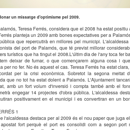
 donar un missatge d'optimisme pel 2009.
lamós, Teresa Ferrés, considera que el 2008 ha estat positiu al 
Ferrés planteja un 2009 amb bones expectatives per a Palamós 
pública que repercutirà en millores pel municipi. L'alcaldess
onista del port de Palamós, que té previst millorar considera
rs turístics que ha tingut el 2008.L'últim dia de l'any toca fer b
tem deixar de fumar, o que començarem alguna cosa i qu
 per no fer. No és aquest el cas. Teresa Ferrés ha estat clara, 
ordat per la crisi econòmica. Sobretot la segona meitat d
orda que no tot ha estat dolent a Palamós. L'Ajuntament tanca
at, amb un fort volum d'inversió i compta també amb el fons
ermetrà engegar 14 projectes d'obra pública. L'alcaldessa des
cutiran positivament en el municipi i es convertiran en un bo
ERRÉS 1
ue l'alcaldessa destaca per al 2009 és el nou paper que juga e
 apostat fort perquè el port es consolidi com a segon port