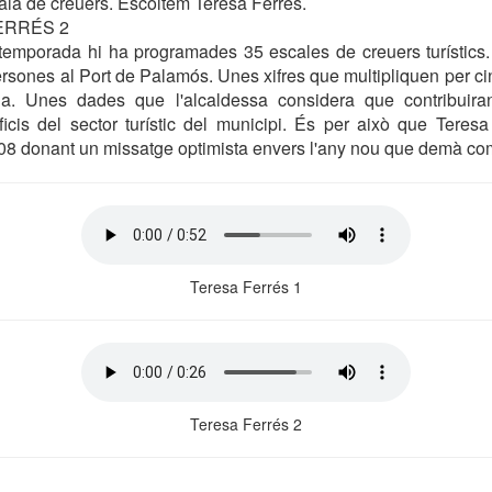
la de creuers. Escoltem Teresa Ferrés.
ERRÉS 2
 temporada hi ha programades 35 escales de creuers turístics.
persones al Port de Palamós. Unes xifres que multipliquen per c
da. Unes dades que l'alcaldessa considera que contribuir
ficis del sector turístic del municipi. És per això que Teres
08 donant un missatge optimista envers l'any nou que demà c
Teresa Ferrés 1
Teresa Ferrés 2