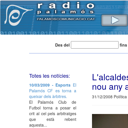
Des del
fins
L'alcalde
Totes les notícies:
nou any 
10/03/2009 - Esports
El
Palamós CF es torna a
queixar dels àrbitres.
31/12/2008 Política
El Palamós Club de
Futbol torna a posar el
crit al cel pels arbitratges
que està rebent
aquesta...