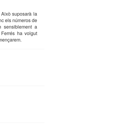
 Això suposarà la
inc els números de
an sensiblement a
a Ferrés ha volgut
omençarem.