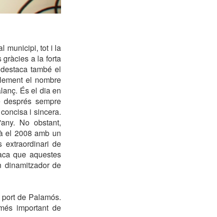
municipi, tot i la
gràcies a la forta
a destaca també el
blement el nombre
alanç. És el dia en
e després sempre
concisa i sincera.
'any. No obstant,
rà el 2008 amb un
 extraordinari de
taca que aquestes
n dinamitzador de
l port de Palamós.
 més important de