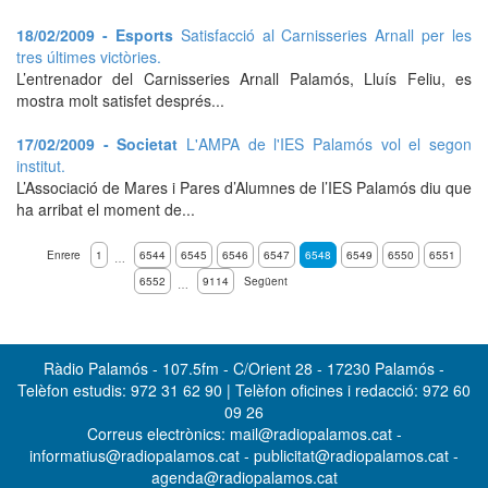
18/02/2009 - Esports
Satisfacció al Carnisseries Arnall per les
tres últimes victòries.
L’entrenador del Carnisseries Arnall Palamós, Lluís Feliu, es
mostra molt satisfet després...
17/02/2009 - Societat
L'AMPA de l'IES Palamós vol el segon
institut.
L’Associació de Mares i Pares d’Alumnes de l’IES Palamós diu que
ha arribat el moment de...
Enrere
1
6544
6545
6546
6547
6548
6549
6550
6551
…
6552
9114
Següent
…
Ràdio Palamós - 107.5fm - C/Orient 28 - 17230 Palamós -
Telèfon estudis: 972 31 62 90 | Telèfon oficines i redacció: 972 60
09 26
Correus electrònics: mail@radiopalamos.cat -
informatius@radiopalamos.cat - publicitat@radiopalamos.cat -
agenda@radiopalamos.cat