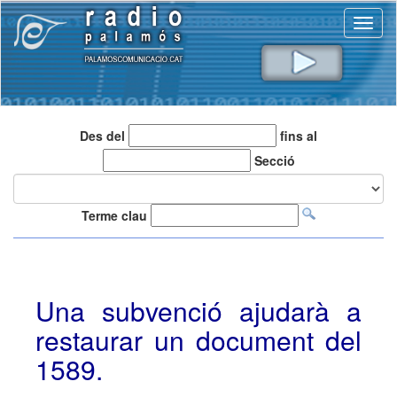
Toggl
naviga
Des del
fins al
Secció
Terme clau
Una subvenció ajudarà a
restaurar un document del
1589.