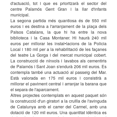
d'actuació, tot i que es prioritzarà el sector del
centre Palamós Gent Gran i la llar d'infants
municipal.
La segona partida més quantiosa és de 550 mil
euros i es destina a l'arranjament de la plaça dels
Països Catalans, la que hi ha entre la nova
biblioteca i la Casa Montaner. Hi haurà 240 mil
euros per millorar les instal•lacions de la Policia
Local i 180 mil per a la rehabilitació de les façanes
del teatre La Gorga i del mercat municipal cobert.
La construcció de nínxols i lavabos als cementiris
de Palamós i Sant Joan s'endurà 206 mil euros. Es
contempla també una actuació al passeig del Mar.
Està valorada en 175 mil euros i consistirà a
millorar el paviment central i arranjar la barana que
el separa de l'aparcament.
Altres projectes contemplats en aquest paquet són
la construcció d'un giratori a la cruïlla de l'avinguda
de Catalunya amb el carrer del Carmel, amb una
dotació de 120 mil euros. Una quantitat idèntica es