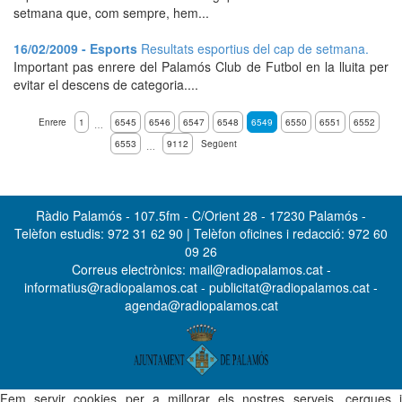
setmana que, com sempre, hem...
16/02/2009 - Esports
Resultats esportius del cap de setmana.
Important pas enrere del Palamós Club de Futbol en la lluita per
evitar el descens de categoria....
Enrere
1
6545
6546
6547
6548
6549
6550
6551
6552
…
6553
9112
Següent
…
Ràdio Palamós - 107.5fm - C/Orient 28 - 17230 Palamós -
Telèfon estudis: 972 31 62 90 | Telèfon oficines i redacció: 972 60
09 26
Correus electrònics: mail@radiopalamos.cat -
informatius@radiopalamos.cat - publicitat@radiopalamos.cat -
agenda@radiopalamos.cat
Fem servir cookies per a millorar els nostres serveis, cerques i