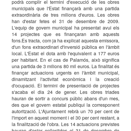
podrà complir el termini d'execució de les obres
municipals que l'Estat finançarà amb una partida
extraordinària de tres milions d'euros. Les obres
han d'estar fetes el 31 de desembre de 2009.
L'equip de govern municipal ha presentat avui els
14 projectes que es finançaran amb aquests
fons.Es tracta, com ja ha explicat aquesta emissora,
d'un fons extraordinari d'inversió pública en l'àmbit
local. L'Estat el dota amb l'equivalent a 177 euros
per habitant. En el cas de Palamós, això significa
una partida de 3 milions 80 mil euros. La finalitat és
finançar actuacions urgents en l'àmbit municipal,
dinamitzant l'activitat econòmica i la creació
d'ocupació. El termini de presentació de projectes
s'acaba el dia 24 de gener. Les obres triades
hauran de sortir a concurs públic abans d'un mes,
des que el govern estatal publiqui la corresponent
autorització. L'Ajuntament rebrà un 70 per cent de
l'import en aquest moment i el 30 per cent restant, a
la finalització de l'obra. Les 14 actuacions previstes
hauran d'estar enllestides el 31 de desembre de