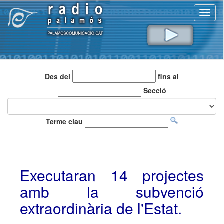
Toggl
naviga
Des del
fins al
Secció
Terme clau
Executaran 14 projectes
amb la subvenció
extraordinària de l'Estat.