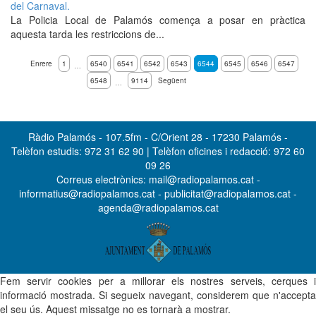
del Carnaval.
La Policia Local de Palamós comença a posar en pràctica
aquesta tarda les restriccions de...
Enrere
1
6540
6541
6542
6543
6544
6545
6546
6547
…
6548
9114
Següent
…
Ràdio Palamós - 107.5fm - C/Orient 28 - 17230 Palamós -
Telèfon estudis: 972 31 62 90 | Telèfon oficines i redacció: 972 60
09 26
Correus electrònics: mail@radiopalamos.cat -
informatius@radiopalamos.cat - publicitat@radiopalamos.cat -
agenda@radiopalamos.cat
Fem servir cookies per a millorar els nostres serveis, cerques i
informació mostrada. Si segueix navegant, considerem que n'accepta
el seu ús. Aquest missatge no es tornarà a mostrar.