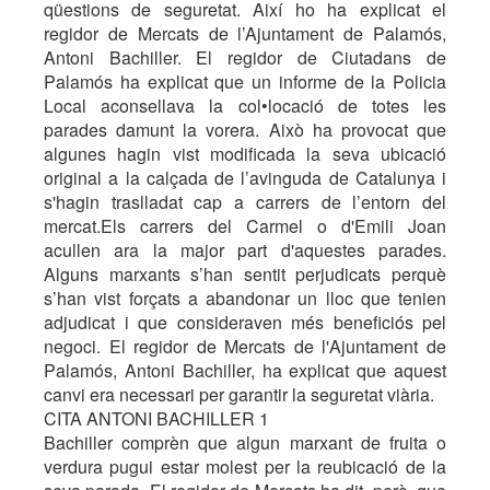
qüestions de seguretat. Així ho ha explicat el
regidor de Mercats de l’Ajuntament de Palamós,
Antoni Bachiller. El regidor de Ciutadans de
Palamós ha explicat que un informe de la Policia
Local aconsellava la col•locació de totes les
parades damunt la vorera. Això ha provocat que
algunes hagin vist modificada la seva ubicació
original a la calçada de l’avinguda de Catalunya i
s'hagin traslladat cap a carrers de l’entorn del
mercat.Els carrers del Carmel o d'Emili Joan
acullen ara la major part d'aquestes parades.
Alguns marxants s’han sentit perjudicats perquè
s’han vist forçats a abandonar un lloc que tenien
adjudicat i que consideraven més beneficiós pel
negoci. El regidor de Mercats de l'Ajuntament de
Palamós, Antoni Bachiller, ha explicat que aquest
canvi era necessari per garantir la seguretat viària.
CITA ANTONI BACHILLER 1
Bachiller comprèn que algun marxant de fruita o
verdura pugui estar molest per la reubicació de la