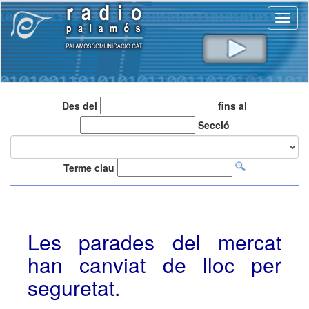
Toggl
naviga
Des del
fins al
Secció
Terme clau
Les parades del mercat
han canviat de lloc per
seguretat.