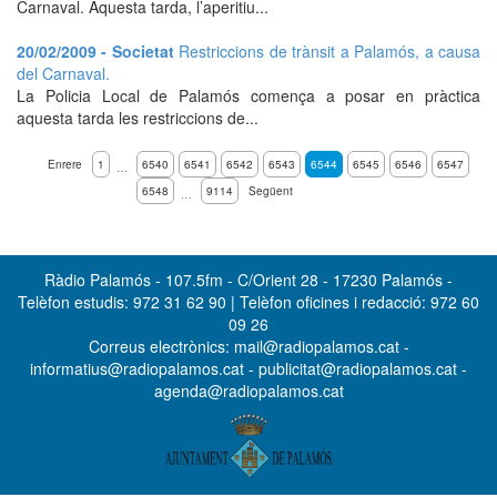
Carnaval. Aquesta tarda, l’aperitiu...
20/02/2009 - Societat
Restriccions de trànsit a Palamós, a causa
del Carnaval.
La Policia Local de Palamós comença a posar en pràctica
aquesta tarda les restriccions de...
Enrere
1
6540
6541
6542
6543
6544
6545
6546
6547
…
6548
9114
Següent
…
Ràdio Palamós - 107.5fm - C/Orient 28 - 17230 Palamós -
Telèfon estudis: 972 31 62 90 | Telèfon oficines i redacció: 972 60
09 26
Correus electrònics: mail@radiopalamos.cat -
informatius@radiopalamos.cat - publicitat@radiopalamos.cat -
agenda@radiopalamos.cat