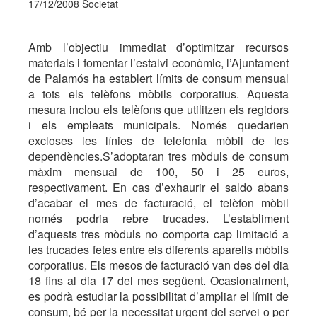
17/12/2008 Societat
Amb l’objectiu immediat d’optimitzar recursos
materials i fomentar l’estalvi econòmic, l’Ajuntament
de Palamós ha establert límits de consum mensual
a tots els telèfons mòbils corporatius. Aquesta
mesura inclou els telèfons que utilitzen els regidors
i els empleats municipals. Només quedarien
excloses les línies de telefonia mòbil de les
dependències.S’adoptaran tres mòduls de consum
màxim mensual de 100, 50 i 25 euros,
respectivament. En cas d’exhaurir el saldo abans
d’acabar el mes de facturació, el telèfon mòbil
només podria rebre trucades. L’establiment
d’aquests tres mòduls no comporta cap limitació a
les trucades fetes entre els diferents aparells mòbils
corporatius. Els mesos de facturació van des del dia
18 fins al dia 17 del mes següent. Ocasionalment,
es podrà estudiar la possibilitat d’ampliar el límit de
consum, bé per la necessitat urgent del servei o per