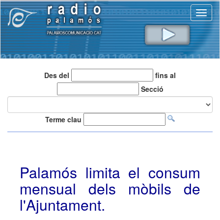
Toggl
naviga
Des del
fins al
Secció
Terme clau
Palamós limita el consum
mensual dels mòbils de
l'Ajuntament.