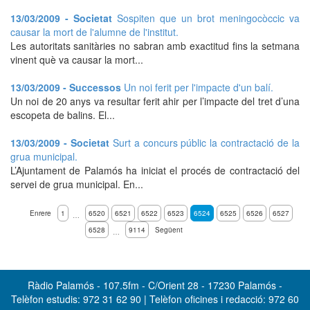
13/03/2009 - Societat
Sospiten que un brot meningocòccic va
causar la mort de l'alumne de l'institut.
Les autoritats sanitàries no sabran amb exactitud fins la setmana
vinent què va causar la mort...
13/03/2009 - Successos
Un noi ferit per l'impacte d'un balí.
Un noi de 20 anys va resultar ferit ahir per l’impacte del tret d’una
escopeta de balins. El...
13/03/2009 - Societat
Surt a concurs públic la contractació de la
grua municipal.
L’Ajuntament de Palamós ha iniciat el procés de contractació del
servei de grua municipal. En...
Enrere
1
6520
6521
6522
6523
6524
6525
6526
6527
…
6528
9114
Següent
…
Ràdio Palamós - 107.5fm - C/Orient 28 - 17230 Palamós -
Telèfon estudis: 972 31 62 90 | Telèfon oficines i redacció: 972 60