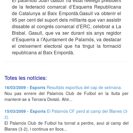
El palamosí Joan Gasull ha estat reelegit president
de la federació comarcal d’Esquerra Republicana
de Catalunya al Baix Empordà.Gasull va obtenir el
95 per cent del suport dels militants que van assistir
dissabte al congrés comarcal d’ERC, celebrat a La
Bisbal. Gasull, que va ser durant sis anys regidor
d’Esquerra a l’Ajuntament de Palamós, va destacar
el creixement electoral que ha tingut la formació
republicana al Baix Empordà.
Totes les notícies:
16/03/2009 - Esports
Resultats esportius del cap de setmana.
Nou pas enrere del Palamós Club de Futbol en la lluita per
mantenir-se a Tercera Divisió. Ahir...
15/03/2009 - Esports
El Palamós CF perd al camp del Blanes (3-
2).
El Palamós Club de Futbol ha tornat a perdre, avui al camp del
Blanes (3-2), i continua en llocs...