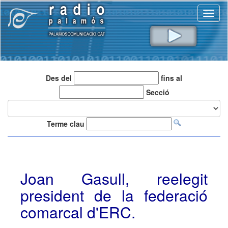
Toggl
naviga
Des del
fins al
Secció
Terme clau
Joan Gasull, reelegit
president de la federació
comarcal d'ERC.