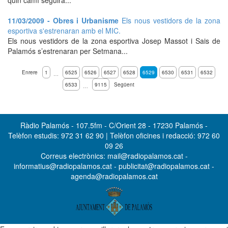
quin camí seguirà...
11/03/2009 - Obres i Urbanisme
Els nous vestidors de la zona
esportiva s'estrenaran amb el MIC.
Els nous vestidors de la zona esportiva Josep Massot i Sais de
Palamós s’estrenaran per Setmana...
Enrere
1
6525
6526
6527
6528
6529
6530
6531
6532
…
6533
9115
Següent
…
Ràdio Palamós - 107.5fm - C/Orient 28 - 17230 Palamós -
Telèfon estudis: 972 31 62 90 | Telèfon oficines i redacció: 972 60
09 26
Correus electrònics: mail@radiopalamos.cat -
informatius@radiopalamos.cat - publicitat@radiopalamos.cat -
agenda@radiopalamos.cat