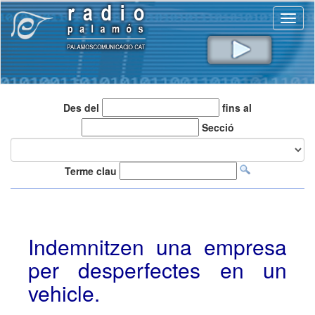
Toggl
naviga
Des del
fins al
Secció
Terme clau
Indemnitzen una empresa
per desperfectes en un
vehicle.