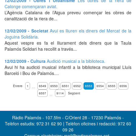
12/02/2009 - Obres i Urbanisme
Les obres de la riera de
Calonge començaran aviat.
L’Agència Catalana de l’Aigua preveu començar les obres de
canalització de la riera de...
12/02/2009 - Societat
Avui es lliuren els diners del Mercat de la
Joguina Solidària.
Aquest vespre es fa el lliurament dels diners que la Taula
Palamós Solidari ha recollit a través...
12/02/2009 - Cultura
Audició musical a la biblioteca.
Avui hi ha audició musical infantil a la biblioteca municipal Lluís
Barceló i Bou de Palamós....
Enrere
1
6549
6550
6551
6552
6553
6554
6555
6556
…
6557
9114
Següent
…
Ràdio Palamós - 107.5fm - C/Orient 28 - 17230 Palamós -
Telèfon estudis: 972 31 62 90 | Telèfon oficines i redacció: 972 60
09 26
Correus electrònics: mail@radiopalamos.cat -