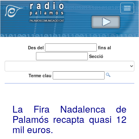
Toggl
naviga
Des del
fins al
Secció
Terme clau
La Fira Nadalenca de
Palamós recapta quasi 12
mil euros.