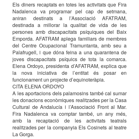
Els diners recaptats en totes les activitats que Fira
Nadalenca va programar pel cap de setmana,
aniran destinats a l’Associació AFATRAM,
destinada a millorar la qualitat de vida de les
persones amb discapacitats psíquiques del Baix
Emporda. AFATRAM aplega familiars de membres
del Centre Ocupacional Tramuntanta, amb seu a
Palafrugell, i que dóna feina a una quarantena de
joves discapacitats psíquics de tota la comarca.
Elena Ordoyo, presidenta d’AFATRAM, explica que
la nova iniciativa de l’entitat és posar en
funcionament un projecte d’equinoteràpia.
CITA ELENA ORDOYO
A les aportacions dels palamosins també cal sumar
les donacions econòmiques realitzades per la Casa
Cultural de Andalucía i l’Associació Front al Mar.
Fira Nadalenca va comptar també, un any més,
amb la recaptació de les activitats teatrals
realitzades per la companyia Els Cosinets al teatre
La Gorga.