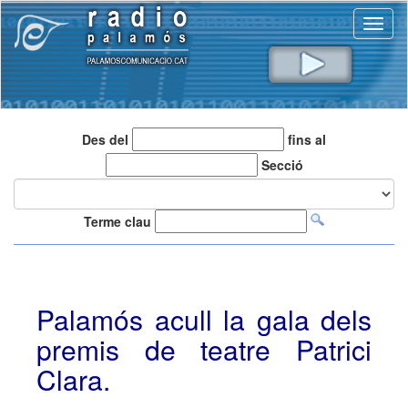
Toggl
naviga
Des del
fins al
Secció
Terme clau
Palamós acull la gala dels
premis de teatre Patrici
Clara.