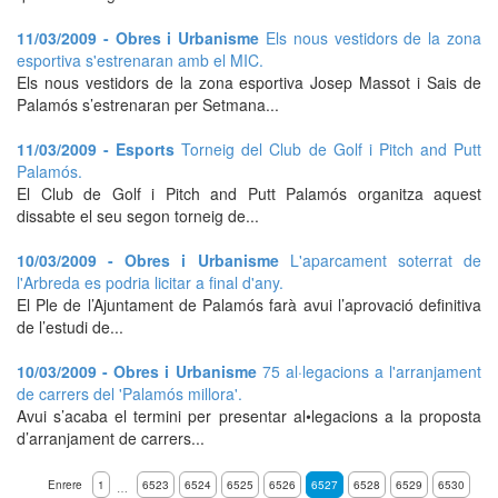
11/03/2009 - Obres i Urbanisme
Els nous vestidors de la zona
esportiva s'estrenaran amb el MIC.
Els nous vestidors de la zona esportiva Josep Massot i Sais de
Palamós s’estrenaran per Setmana...
11/03/2009 - Esports
Torneig del Club de Golf i Pitch and Putt
Palamós.
El Club de Golf i Pitch and Putt Palamós organitza aquest
dissabte el seu segon torneig de...
10/03/2009 - Obres i Urbanisme
L'aparcament soterrat de
l'Arbreda es podria licitar a final d'any.
El Ple de l’Ajuntament de Palamós farà avui l’aprovació definitiva
de l’estudi de...
10/03/2009 - Obres i Urbanisme
75 al·legacions a l'arranjament
de carrers del 'Palamós millora'.
Avui s’acaba el termini per presentar al•legacions a la proposta
d’arranjament de carrers...
Enrere
1
6523
6524
6525
6526
6527
6528
6529
6530
…