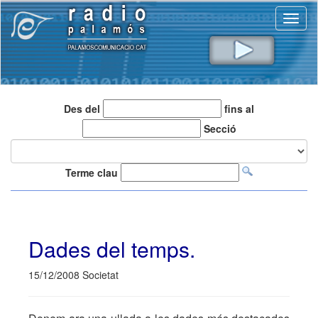
Toggl
naviga
Des del
fins al
Secció
Terme clau
Dades del temps.
15/12/2008 Societat