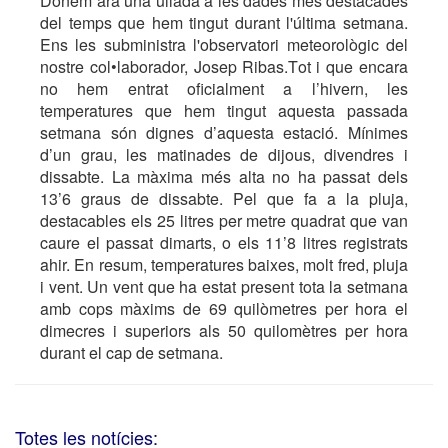
Donem ara una ullada a les dades més destacades
del temps que hem tingut durant l'última setmana.
Ens les subministra l'observatori meteorològic del
nostre col•laborador, Josep Ribas.Tot i que encara
no hem entrat oficialment a l’hivern, les
temperatures que hem tingut aquesta passada
setmana són dignes d’aquesta estació. Mínimes
d’un grau, les matinades de dijous, divendres i
dissabte. La màxima més alta no ha passat dels
13’6 graus de dissabte. Pel que fa a la pluja,
destacables els 25 litres per metre quadrat que van
caure el passat dimarts, o els 11’8 litres registrats
ahir. En resum, temperatures baixes, molt fred, pluja
i vent. Un vent que ha estat present tota la setmana
amb cops màxims de 69 quilòmetres per hora el
dimecres i superiors als 50 quilomètres per hora
durant el cap de setmana.
Totes les notícies: