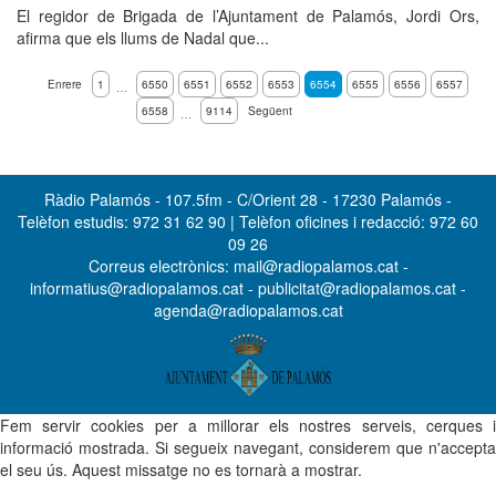
El regidor de Brigada de l’Ajuntament de Palamós, Jordi Ors,
afirma que els llums de Nadal que...
Enrere
1
6550
6551
6552
6553
6554
6555
6556
6557
…
6558
9114
Següent
…
Ràdio Palamós - 107.5fm - C/Orient 28 - 17230 Palamós -
Telèfon estudis: 972 31 62 90 | Telèfon oficines i redacció: 972 60
09 26
Correus electrònics: mail@radiopalamos.cat -
informatius@radiopalamos.cat - publicitat@radiopalamos.cat -
agenda@radiopalamos.cat
Fem servir cookies per a millorar els nostres serveis, cerques i
informació mostrada. Si segueix navegant, considerem que n'accepta
el seu ús. Aquest missatge no es tornarà a mostrar.