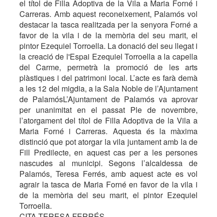
el títol de Filla Adoptiva de la Vila a Maria Forné i
Carreras. Amb aquest reconeixement, Palamós vol
destacar la tasca realitzada per la senyora Forné a
favor de la vila i de la memòria del seu marit, el
pintor Ezequiel Torroella. La donació del seu llegat i
la creació de l'Espai Ezequiel Torroella a la capella
del Carme, permetrà la promoció de les arts
plàstiques i del patrimoni local. L’acte es farà demà
a les 12 del migdia, a la Sala Noble de l’Ajuntament
de PalamósL’Ajuntament de Palamós va aprovar
per unanimitat en el passat Ple de novembre,
l’atorgament del títol de Filla Adoptiva de la Vila a
Maria Forné i Carreras. Aquesta és la màxima
distinció que pot atorgar la vila juntament amb la de
Fill Predilecte, en aquest cas per a les persones
nascudes al municipi. Segons l’alcaldessa de
Palamós, Teresa Ferrés, amb aquest acte es vol
agrair la tasca de Maria Forné en favor de la vila i
de la memòria del seu marit, el pintor Ezequiel
Torroella.
CITA TERESA FERRÉS