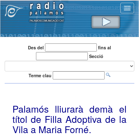
Toggl
naviga
Des del
fins al
Secció
Terme clau
Palamós lliurarà demà el
títol de Filla Adoptiva de la
Vila a Maria Forné.