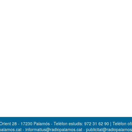
rient 28 - 17230 Palamós - Telèfon estudis: 972 31 62 90 | Telèfon ofi
opalamos.cat - informatius@radiopalamos.cat - publicitat@radiopalamo