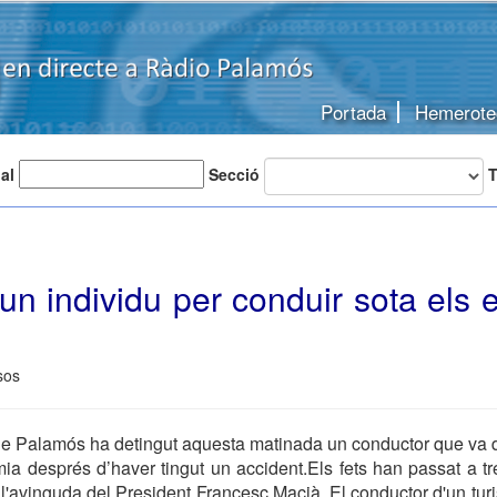
Portada
Hemerote
 al
Secció
T
n individu per conduir sota els 
sos
de Palamós ha detingut aquesta matinada un conductor que va d
ia després d’haver tingut un accident.Els fets han passat a t
 l'avinguda del President Francesc Macià. El conductor d'un tu