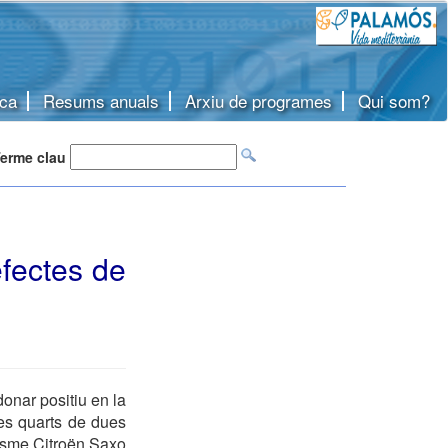
ca
Resums anuals
Arxiu de programes
Qui som?
erme clau
efectes de
onar positiu en la
res quarts de dues
risme Citroën Saxo