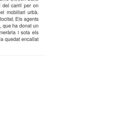
 del carril per on
el mobiliari urbà.
locitat. Els agents
a, que ha donat un
merària i sota els
ia quedat encallat