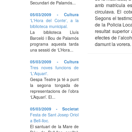
Secundari de Palamós...
amb matrícula esp
circulava. El cot
05/03/2009 - Cultura
Segons el testimon
'L'Hora del Conte', a la
de la Policia Loca
biblioteca municipal.
resultat superior
La biblioteca Lluís
efectes de l’alcoh
Barceló i Bou de Palamós
damunt la vorera.
programa aquesta tarda
una sessió de ‘L’Hora...
05/03/2009 - Cultura
Tres noves funcions de
'L'Aquari'.
Gespa Teatre ja té a punt
la segona tongada de
representacions de l’obra
‘L’Aquari’. El...
05/03/2009 - Societat
Festa de Sant Josep Oriol
a Bell-lloc.
El santuari de la Mare de