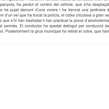
anyola, ha perdut el control del vehicle, que s'ha desplaçat
xe ha pujat damunt d’una vorera i ha trencat una jardinera d
i d’un veí que ha trucat la policia, el cotxe circulava a gran ve
l que s’hi han traslladat li han practicat la prova d’alcoholèmi
 al permès. El conductor ha quedat detingut per conducció te
ol. Posteriorment la grua municipal ha retirat el cotxe, que hav