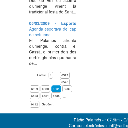
Déu de Bell-lloc acollirà
diumenge vinent la
tradicional festa de Sant...
05/03/2009 - Esports
Agenda esportiva del cap
de setmana.
El Palamós afronta
diumenge, contra el
Cassà, el primer dels dos
derbis gironins que haurà
de...
Enrere
1
6527
…
6528
6529
6530
6531
6532
6533
6534
6535
…
9112
Següent
Ràdio Palamós - 107.5fm - C/O
Correus electrònics: mail@radi