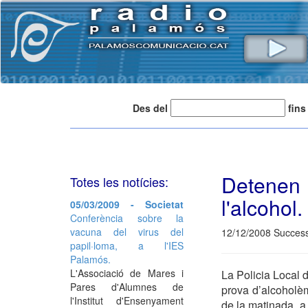
Des del
fins
Detenen u
Totes les notícies:
l'alcohol.
05/03/2009 - Societat
Conferència sobre la
vacuna del virus del
12/12/2008 Succes
papil·loma, a l'IES
Palamós.
L'Associació de Mares i
La Policia Local 
Pares d'Alumnes de
prova d’alcoholèm
l'Institut d'Ensenyament
de la matinada, a