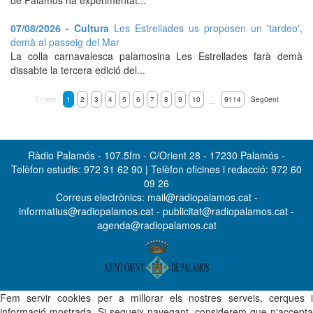
de Palamós ha experimentat...
07/08/2026 - Cultura
Les Estrellades us proposen un 'tardeo',
demà al passeig del Mar
La colla carnavalesca palamosina Les Estrellades farà demà
dissabte la tercera edició del...
Enrere
1
2
3
4
5
6
7
8
9
10
9114
Següent
…
Ràdio Palamós - 107.5fm - C/Orient 28 - 17230 Palamós -
Telèfon estudis: 972 31 62 90 | Telèfon oficines i redacció: 972 60
09 26
Correus electrònics: mail@radiopalamos.cat -
informatius@radiopalamos.cat - publicitat@radiopalamos.cat -
agenda@radiopalamos.cat
Fem servir cookies per a millorar els nostres serveis, cerques i
informació mostrada. Si segueix navegant, considerem que n'accepta