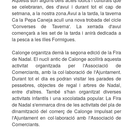
Aquests són alguns dels actes lúdics i culturals que
se celebraran, des d'avui i durant tot el cap de
setmana, a la nostra zona.Avui a la tarda, la taverna
Ca la Pepa Caneja acull una nova trobada del cicle
'Converses de Taverna'. La xerrada d'avui
començarà a les set de la tarda i anirà dedicada a
la pesca a les illes Formigues.
Calonge organitza demà la segona edició de la Fira
de Nadal. El nucli antic de Calonge acollirà aquesta
activitat organitzada per l'Associació de
Comerciants, amb la col·laboració de l'Ajuntament.
Durant tot el dia es podran visitar les parades de
pessebres, objectes de regal i arbres de Nadal,
entre d'altres. També s'han organitzat diverses
activitats infantils i una xocolatada popular. La Fira
de Nadal s'emmarca dins de les activitats del pla de
dinamització del comerç de Calonge impulsat per
l'Ajuntament en col·laboració amb l'Associació de
Comerciants.