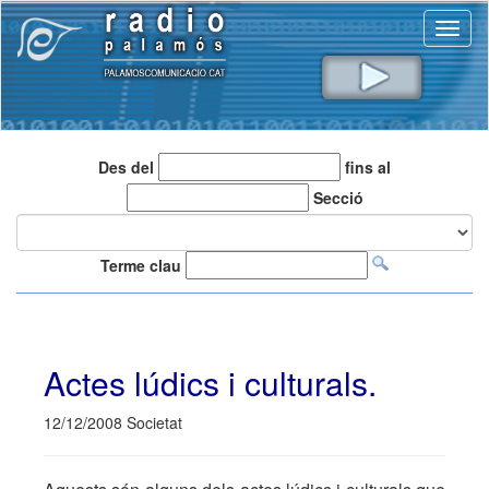
Toggl
naviga
Des del
fins al
Secció
Terme clau
Actes lúdics i culturals.
12/12/2008 Societat