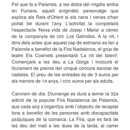
Pel que fa a Palamós, a les dotze del migdia arriba
en Fumera, aquell enigmàtic personatge que
explica als Reis d'Orient si els nens i nenes s'han
portat bé durant l'any. L'activitat la completarà
l'espectacle 'Nova vida de Josep i Maria' a càrrec
de la companyia de circ Los Galindos. A la nit, i
dins dels actes que aquest cap de setmana es fan a
Palamós a benefici de la Fira Nadalenca, el grup de
teatre Els Cosinets presentarà 'La nit del talent'.
Començarà a les deu a La Gorga i inclourà el
lliurament de premis del cinquè concurs escolar de
nadales. El preu de les entrades és de 3 euros per
als menors de 14 anys, i cinc euros per als adults.
Canviem de dia. Diumenge es durà a terme la 32a
edició de la popular Fira Nadalenca de Palamós,
que cada any s’organitza amb l’objectiu de recaptar
fons a benefici de les persones amb discapacitats
psíquiques de la comarca. La Fira, que es farà de
les deu del matí a les dues de la tarda, al carrer