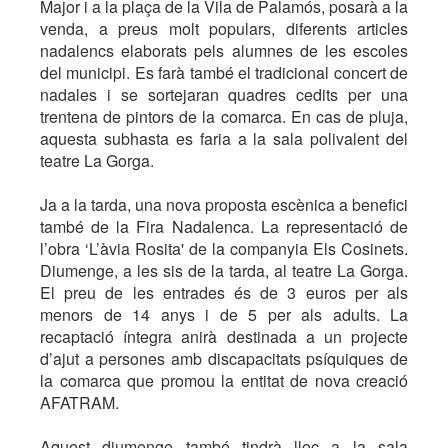
Major i a la plaça de la Vila de Palamós, posarà a la
venda, a preus molt populars, diferents articles
nadalencs elaborats pels alumnes de les escoles
del municipi. Es farà també el tradicional concert de
nadales i se sortejaran quadres cedits per una
trentena de pintors de la comarca. En cas de pluja,
aquesta subhasta es faria a la sala polivalent del
teatre La Gorga.
Ja a la tarda, una nova proposta escènica a benefici
també de la Fira Nadalenca. La representació de
l’obra ‘L’àvia Rosita' de la companyia Els Cosinets.
Diumenge, a les sis de la tarda, al teatre La Gorga.
El preu de les entrades és de 3 euros per als
menors de 14 anys i de 5 per als adults. La
recaptació íntegra anirà destinada a un projecte
d’ajut a persones amb discapacitats psíquiques de
la comarca que promou la entitat de nova creació
AFATRAM.
Aquest diumenge també tindrà lloc a la sala