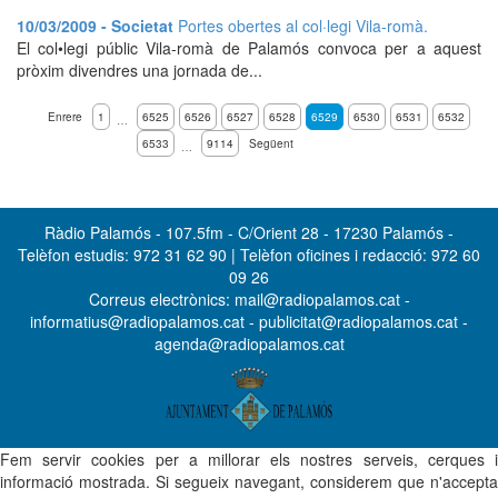
10/03/2009 - Societat
Portes obertes al col·legi Vila-romà.
El col•legi públic Vila-romà de Palamós convoca per a aquest
pròxim divendres una jornada de...
Enrere
1
6525
6526
6527
6528
6529
6530
6531
6532
…
6533
9114
Següent
…
Ràdio Palamós - 107.5fm - C/Orient 28 - 17230 Palamós -
Telèfon estudis: 972 31 62 90 | Telèfon oficines i redacció: 972 60
09 26
Correus electrònics: mail@radiopalamos.cat -
informatius@radiopalamos.cat - publicitat@radiopalamos.cat -
agenda@radiopalamos.cat
Fem servir cookies per a millorar els nostres serveis, cerques i
informació mostrada. Si segueix navegant, considerem que n'accepta