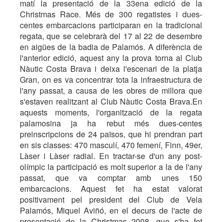
matí la presentació de la 33ena edició de la
Christmas Race. Més de 300 regatistes i dues-
centes embarcacions participaran en la tradicional
regata, que se celebrarà del 17 al 22 de desembre
en aigües de la badia de Palamós. A diferència de
l'anterior edició, aquest any la prova torna al Club
Nàutic Costa Brava i deixa l'escenari de la platja
Gran, on es va concentrar tota la infraestructura de
l'any passat, a causa de les obres de millora que
s'estaven realitzant al Club Nàutic Costa Brava.En
aquests moments, l'organització de la regata
palamosina ja ha rebut més dues-centes
preinscripcions de 24 països, que hi prendran part
en sis classes: 470 masculí, 470 femení, Finn, 49er,
Làser i Làser radial. En tractar-se d'un any post-
olímpic la participació es molt superior a la de l'any
passat, que va comptar amb unes 150
embarcacions. Aquest fet ha estat valorat
positivament pel president del Club de Vela
Palamós, Miquel Aviñó, en el decurs de l'acte de
presentació de la Christmas 2008, que s'ha fet