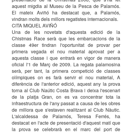
aquest migdia al Museu de la Pesca de Palamós.
El mateix Aviñó ha destacat que, a Palamós,
vindran molts dels millors regatistes internacionals.
CITA MIQUEL AVIÑÓ
Una de les novetats d'aquesta edició de la
Chistmas Race serà que les embarcacions de la
classe 49er tindran l'oportunitat de provar per
primera vegada el nou material aprovat per a
aquesta classe i que entrarà en vigor de manera
oficial l'1 de Març de 2009. La regata palamosina
serà, per tant, la primera competició de classes
olímpiques on es farà servir el nou material, A
diferència de l'anterior edició, aquest any la prova
torna al Club Naútic Costa Brava i deixa l'escenari
de la platja Gran, on es va concentrar tota la
infraestructura de l'any passat a causa de les obres
de millora que s'estaven realitzant al Club Nàutic.
L'alcaldessa de Palamós, Teresa Ferrés, ha
destacat en l'acte de presentació d'aquest matí que
la prova se celebrarà en el marc del port de