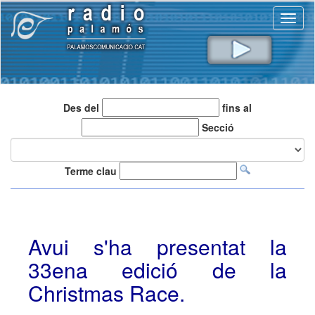
Toggl
naviga
Des del
fins al
Secció
Terme clau
Avui s'ha presentat la
33ena edició de la
Christmas Race.