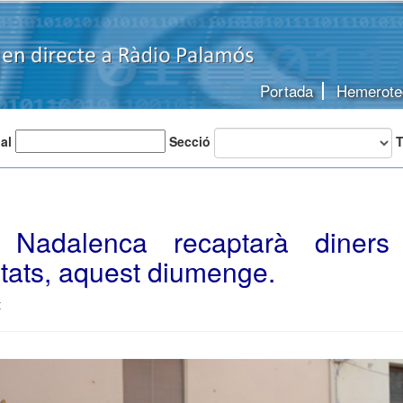
Portada
Hemerote
 al
Secció
T
 Nadalenca recaptarà diners
tats, aquest diumenge.
t