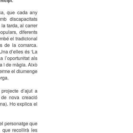
nicipi.
ca, que cada any
mb discapacitats
a tarda, al carrer
pulars, diferents
mbé el tradicional
rs de la comarca.
 Una d’elles és ‘La
 l’oportunitat als
a i de màgia. Això
 terme el diumenge
orga.
projecte d’ajut a
 de nova creació
a). Ho explica el
 el personatge que
 que recollirà les