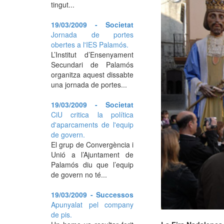
tingut...
19/03/2009 - Societat
Jornada de portes
obertes a l'IES Palamós.
L’Institut d’Ensenyament
Secundari de Palamós
organitza aquest dissabte
una jornada de portes...
19/03/2009 - Societat
CiU critica la política
d'aparcaments de l'equip
de govern.
El grup de Convergència i
Unió a l’Ajuntament de
Palamós diu que l’equip
de govern no té...
19/03/2009 - Successos
Apunyalat pel company
de pis.