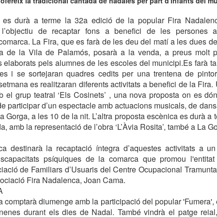
ofereix la tradicional cantada de nadales per part d'infants del mu
 es durà a terme la 32a edició de la popular Fira Nadalen
 l’objectiu de recaptar fons a benefici de les persones a
omarca. La Fira, que es farà de les deu del matí a les dues de l
ça de la Vila de Palamós, posarà a la venda, a preus molt po
s elaborats pels alumnes de les escoles del municipi.Es farà ta
es i se sortejaran quadres cedits per una trentena de pinto
etmana es realitzaran diferents activitats a benefici de la Fira.
mb el grup teatral ‘Els Cosinets’ , una nova proposta on es dóna
a de participar d’un espectacle amb actuacions musicals, de dans
a Gorga, a les 10 de la nit. L’altra proposta escènica es durà a
rda, amb la representació de l’obra ‘L’Àvia Rosita’, també a La G
a destinarà la recaptació íntegra d’aquestes activitats a un 
scapacitats psíquiques de la comarca que promou l'entitat
ció de Familiars d’Usuaris del Centre Ocupacional Tramuntan
sociació Fira Nadalenca, Joan Cama.
A
 comptarà diumenge amb la participació del popular 'Fumera',
 nenes durant els dies de Nadal. També vindrà el patge reial,