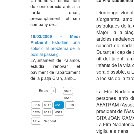
La Fira Nadalenca 
Un home va resultar ferit
de consideració ahir a la
Diumenge vinent
tarda quan,
presumptament, el seu
s’organitza amb
company de...
psíquiques de la c
Major i a la pla
19/03/2009 - Medi
articles nadalenc
Ambient
Estudien una
concert de nadal
solució al problema de la
Durant el cap de s
pols al passeig.
nit del talent’, a
L’Ajuntament de Palamós
infants de la vil
estudia renovar el
serà dissabte, a L
paviment de l’aparcament
a les sis de la ta
de la platja Gran, amb...
La Fira Nadalenc
Enrere
1
6514
…
persones amb di
6515
AFATRAM (Associa
6516
6517
6518
6519
president de l’As
6520
6521
6522
…
CITA JOAN CAM
9114
Següent
La Fira Nadalenca
vigila els nens i