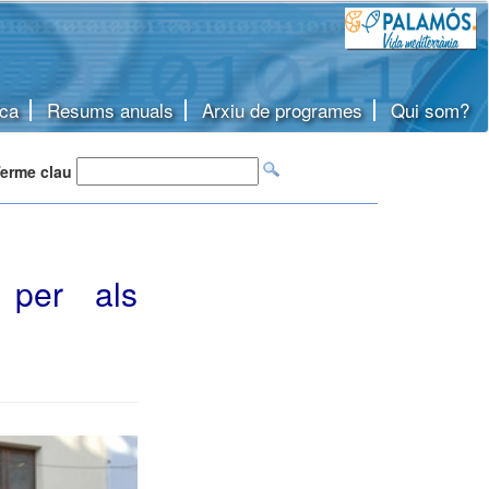
ca
Resums anuals
Arxiu de programes
Qui som?
erme clau
 per als