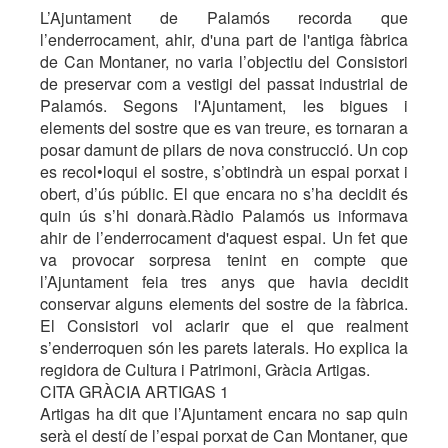
L’Ajuntament de Palamós recorda que
l’enderrocament, ahir, d'una part de l'antiga fàbrica
de Can Montaner, no varia l’objectiu del Consistori
de preservar com a vestigi del passat industrial de
Palamós. Segons l'Ajuntament, les bigues i
elements del sostre que es van treure, es tornaran a
posar damunt de pilars de nova construcció. Un cop
es recol•loqui el sostre, s’obtindrà un espai porxat i
obert, d’ús públic. El que encara no s’ha decidit és
quin ús s’hi donarà.Ràdio Palamós us informava
ahir de l’enderrocament d'aquest espai. Un fet que
va provocar sorpresa tenint en compte que
l’Ajuntament feia tres anys que havia decidit
conservar alguns elements del sostre de la fàbrica.
El Consistori vol aclarir que el que realment
s’enderroquen són les parets laterals. Ho explica la
regidora de Cultura i Patrimoni, Gràcia Artigas.
CITA GRÀCIA ARTIGAS 1
Artigas ha dit que l’Ajuntament encara no sap quin
serà el destí de l’espai porxat de Can Montaner, que