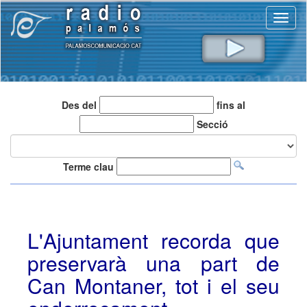
Toggl
naviga
Des del
fins al
Secció
Terme clau
L'Ajuntament recorda que
preservarà una part de
Can Montaner, tot i el seu