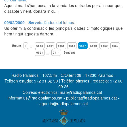
Aquest matí s'han posat a la venda les entrades per al sopar que,
dissabte vinent, donarà inici...
09/02/2009 - Serveis
Dades del temps.
Us oferim a continuació les principals dades climatològiques que
hem tingut aquesta darrera...
Enrere
1
6553
6554
6555
6556
6557
6558
6559
6560
…
6561
9114
Següent
…
Ràdio Palamós - 107.5fm - C/Orient 28 - 17230 Palamós -
Telèfon estudis: 972 31 62 90 | Telèfon oficines i redacció: 972 60
09 26
Correus electrònics: mail@radiopalamos.cat -
informatius@radiopalamos.cat - publicitat@radiopalamos.cat -
agenda@radiopalamos.cat