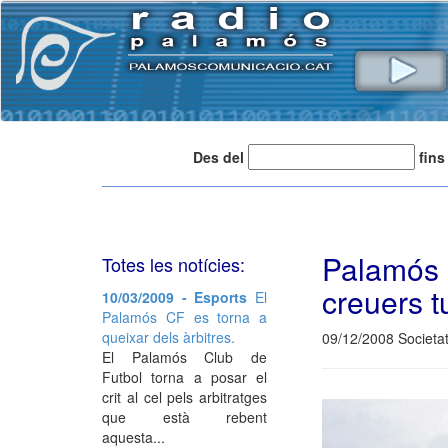
Des del
fins
Palamós
Totes les notícies:
creuers tu
10/03/2009 - Esports
El
Palamós CF es torna a
queixar dels àrbitres.
09/12/2008 Societa
El Palamós Club de
Futbol torna a posar el
crit al cel pels arbitratges
que està rebent
aquesta...