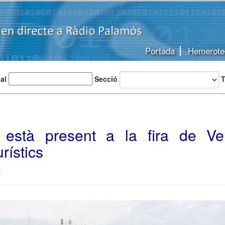
Portada
Hemerote
 al
Secció
T
 està present a la fira de Ve
rístics
t