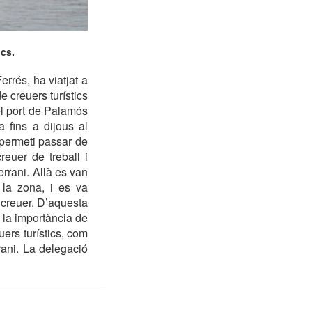
ics.
rrés, ha viatjat a
e creuers turístics
 el port de Palamós
 fins a dijous al
i permeti passar de
reuer de treball i
errani. Allà es van
 la zona, i es va
e creuer. D’aquesta
 la importància de
ers turístics, com
rani. La delegació