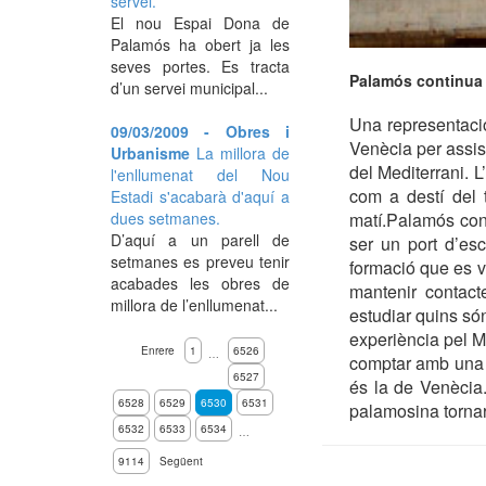
servei.
El nou Espai Dona de
Palamós ha obert ja les
seves portes. Es tracta
Palamós continua t
d’un servei municipal...
Una representació
09/03/2009 - Obres i
Venècia per assist
Urbanisme
La millora de
del Mediterrani. L
l'enllumenat del Nou
com a destí del 
Estadi s'acabarà d'aquí a
matí.Palamós conti
dues setmanes.
D’aquí a un parell de
ser un port d’esc
setmanes es preveu tenir
formació que es va
acabades les obres de
mantenir contact
millora de l’enllumenat...
estudiar quins són
experiència pel M
Enrere
1
6526
…
comptar amb una r
6527
és la de Venècia.
6528
6529
6530
6531
palamosina tornar
6532
6533
6534
…
9114
Següent