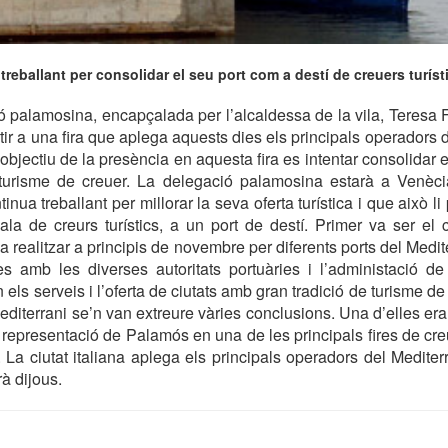
reballant per consolidar el seu port com a destí de creuers turíst
 palamosina, encapçalada per l’alcaldessa de la vila, Teresa Fe
ir a una fira que aplega aquests dies els principals operadors d
’objectiu de la presència en aquesta fira es intentar consolidar
turisme de creuer. La delegació palamosina estarà a Venècia
nua treballant per millorar la seva oferta turística i que això l
ala de creurs turístics, a un port de destí. Primer va ser el c
 realitzar a principis de novembre per diferents ports del Medit
es amb les diverses autoritats portuàries i l’administació de
 els serveis i l’oferta de ciutats amb gran tradició de turisme d
editerrani se’n van extreure vàries conclusions. Una d’elles era
epresentació de Palamós en una de les principals fires de creu
 La ciutat italiana aplega els principals operadors del Mediter
à dijous.