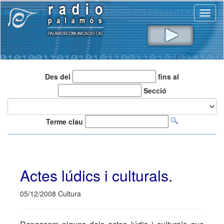
Toggl
naviga
Des del
fins al
Secció
Terme clau
Actes lúdics i culturals.
05/12/2008 Cultura