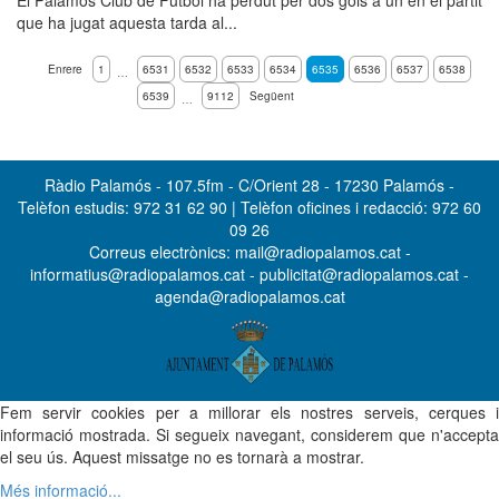
El Palamós Club de Futbol ha perdut per dos gols a un en el partit
que ha jugat aquesta tarda al...
Enrere
1
6531
6532
6533
6534
6535
6536
6537
6538
…
6539
9112
Següent
…
Ràdio Palamós - 107.5fm - C/Orient 28 - 17230 Palamós -
Telèfon estudis: 972 31 62 90 | Telèfon oficines i redacció: 972 60
09 26
Correus electrònics: mail@radiopalamos.cat -
informatius@radiopalamos.cat - publicitat@radiopalamos.cat -
agenda@radiopalamos.cat
Fem servir cookies per a millorar els nostres serveis, cerques i
informació mostrada. Si segueix navegant, considerem que n'accepta
el seu ús. Aquest missatge no es tornarà a mostrar.
Més informació...