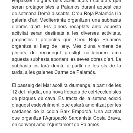
Repassem alguns dels actes lúdis i culturals que
seran protagonistes a Palamós durant aquest cap
de setmana.Demà dissabte, Creu Roja Palamós i la
galeria d’art Mediterrània organitzen una subhasta
d’obres d’art. Els diners recaptats amb aquesta
activitat seran destinats a les diverses activitats,
propostes i projectes que Creu Roja Palamós
organitza al llarg de l'any. Més d’una vintena de
pintors de reconegut prestigi col·laboren amb
aquesta subhasta aportant les seves obres d’art. La
subhasta es farà demà, a partir de les sis de la
tarda, a les galeries Carme de Palamós.
El passeig del Mar acollirà diumenge, a partir de les
12 del migdia, una nova trobada de col•leccionistes
de plaques de cava. Es tracta de la setena edició
d’aquest esdeviniment, que estarà amenitzat per les
sardanes de la cobla Baix Empordà. Una activitat
que organitza l’Agrupació Sardanista Costa Brava,
en conveni amb l’Ajuntament de Palamós.