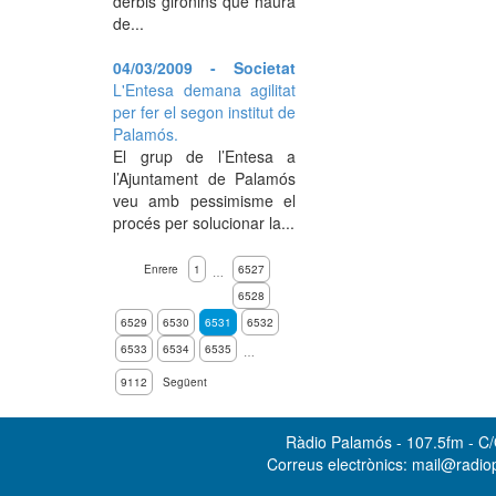
derbis gironins que haurà
de...
04/03/2009 - Societat
L'Entesa demana agilitat
per fer el segon institut de
Palamós.
El grup de l’Entesa a
l’Ajuntament de Palamós
veu amb pessimisme el
procés per solucionar la...
Enrere
1
6527
…
6528
6529
6530
6531
6532
6533
6534
6535
…
9112
Següent
Ràdio Palamós - 107.5fm - C/O
Correus electrònics: mail@radi