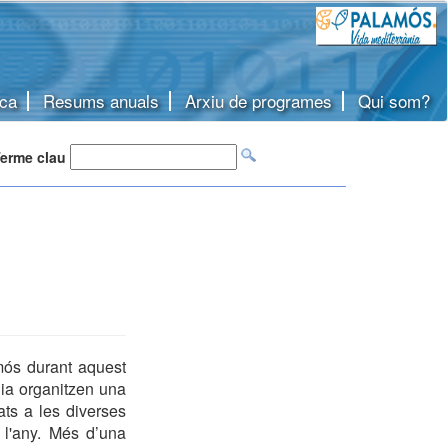
ca
Resums anuals
Arxiu de programes
Qui som?
erme clau
mós durant aquest
ia organitzen una
ats a les diverses
 l'any. Més d’una