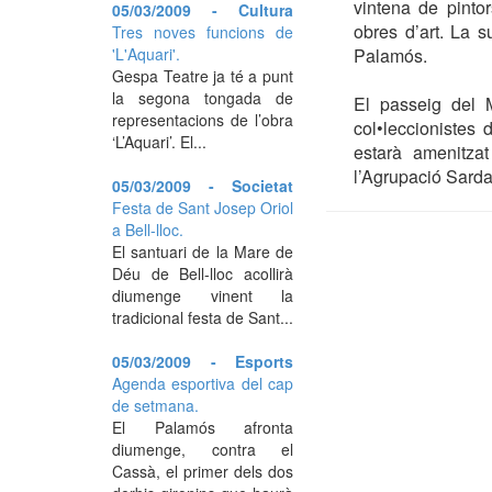
vintena de pinto
05/03/2009 - Cultura
obres d’art. La s
Tres noves funcions de
'L'Aquari'.
Palamós.
Gespa Teatre ja té a punt
la segona tongada de
El passeig del 
representacions de l’obra
col•leccionistes
‘L’Aquari’. El...
estarà amenitza
l’Agrupació Sard
05/03/2009 - Societat
Festa de Sant Josep Oriol
a Bell-lloc.
El santuari de la Mare de
Déu de Bell-lloc acollirà
diumenge vinent la
tradicional festa de Sant...
05/03/2009 - Esports
Agenda esportiva del cap
de setmana.
El Palamós afronta
diumenge, contra el
Cassà, el primer dels dos