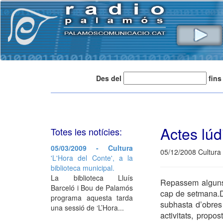
Des del
fins
Actes lúdi
Totes les notícies:
05/03/2009 - Cultura
05/12/2008 Cultura
'L'Hora del Conte', a la
biblioteca municipal.
La biblioteca Lluís
Repassem alguns 
Barceló i Bou de Palamós
cap de setmana.D
programa aquesta tarda
subhasta d’obres 
una sessió de ‘L’Hora...
activitats, prop