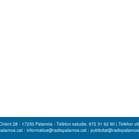
rient 28 - 17230 Palamós - Telèfon estudis: 972 31 62 90 | Telèfon ofi
opalamos.cat - informatius@radiopalamos.cat - publicitat@radiopalamo