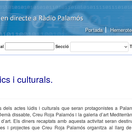
Portada
Hemerote
 al
Secció
T
cs i culturals.
dels actes lúdis i culturals que seran protagonistes a Pala
emà dissabte, Creu Roja Palamós i la galeria d’art Mediterràn
d’art. Els diners recaptats amb aquesta activitat seran destin
ostes i projectes que Creu Roja Palamós organitza al llarg de