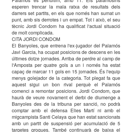
Palamós és penúltim, amb 11. Els palamosins
esperen trencar la mala ratxa de resultats dels
darrers set partits, en els que només han sumat un
punt, amb sis derrotes i un empat. Tot i això, el seu
tècnic Jordi Condom ha qualificat l'actual situació
de molt complicada.
CITA JORDI CONDOM
El Banyoles, que entrena l'ex-jugador del Palamós
Javi Garcia, ha ocupat posicions de descens en les
últimes dotze jornades. Arriba de perdre al camp de
l'Amposta per quatre gols a un i només ha estat
capaç de marcar 11 gols en 15 jornades. És l'equip
menys golejador de la categoria. Tot plegat fa que
aquest sigui un bon rival perquè el Palamós
comenci a remontar posicions. Jordi Condom, que
haurà de veure novament el derbi de diumenge a
Banyoles des de la tribuna per sanció, no podrà
comptar amb el defensa Elies Martí ni amb el
migcampista Santi Celaya que han estat sancionats
amb un partit de suspensió per acumulació de 5
targetes grogues. També continuarà de baixa el