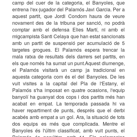
camp del cuer de la categoria, el Banyoles, que
entrena l'ex-jugador del Palamós Javi Garcia. Per a
aquest partit, que Jordi Condom haura de veure
novament des de la tribuna per sanció, no podrà
comptar amb el defensa Elies Martí, ni amb el
migcampista Santi Celaya que han estat sancionats
amb un partit de suspensió per acumulació de 5
targetes grogues. El Palamós espera trencar la
mala ratxa de resultats dels darrers set partits, en
els que només ha sumat un punt.Aquest diumenge,
el Palamós visitarà un camp ja tradicional en
aquesta categoria com és el del Banyoles. De les
vuit visites a la capital del Pla de l'Estany, el
Palamós s'ha imposat en quatre ocasions, l'equip
banyolí ha guanyat dos cops i dos partits més han
acabat en empat. La temporada passada hi va
haver repartiment de punts, després que el derbi
acabés amb empat a un gol. Ara, la situació de tots
dos equips es més que complicada. Mentre el
Banyoles és l'últim classificat, amb vuit punts, el