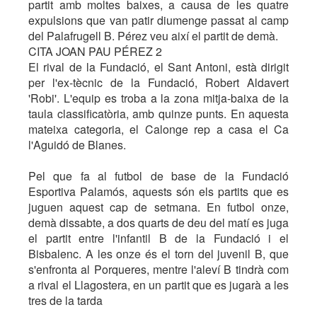
partit amb moltes baixes, a causa de les quatre
expulsions que van patir diumenge passat al camp
del Palafrugell B. Pérez veu així el partit de demà.
CITA JOAN PAU PÉREZ 2
El rival de la Fundació, el Sant Antoni, està dirigit
per l'ex-tècnic de la Fundació, Robert Aldavert
'Robi'. L'equip es troba a la zona mitja-baixa de la
taula classificatòria, amb quinze punts. En aquesta
mateixa categoria, el Calonge rep a casa el Ca
l'Aguidó de Blanes.
Pel que fa al futbol de base de la Fundació
Esportiva Palamós, aquests són els partits que es
juguen aquest cap de setmana. En futbol onze,
demà dissabte, a dos quarts de deu del matí es juga
el partit entre l'infantil B de la Fundació i el
Bisbalenc. A les onze és el torn del juvenil B, que
s'enfronta al Porqueres, mentre l'aleví B tindrà com
a rival el Llagostera, en un partit que es jugarà a les
tres de la tarda