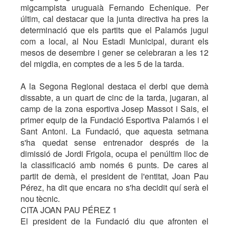
migcampista uruguaià Fernando Echenique. Per
últim, cal destacar que la junta directiva ha pres la
determinació que els partits que el Palamós jugui
com a local, al Nou Estadi Municipal, durant els
mesos de desembre i gener se celebraran a les 12
del migdia, en comptes de a les 5 de la tarda.
A la Segona Regional destaca el derbi que demà
dissabte, a un quart de cinc de la tarda, jugaran, al
camp de la zona esportiva Josep Massot i Sais, el
primer equip de la Fundació Esportiva Palamós i el
Sant Antoni. La Fundació, que aquesta setmana
s'ha quedat sense entrenador després de la
dimissió de Jordi Frigola, ocupa el penúltim lloc de
la classificació amb només 6 punts. De cares al
partit de demà, el president de l'entitat, Joan Pau
Pérez, ha dit que encara no s'ha decidit quí serà el
nou tècnic.
CITA JOAN PAU PÉREZ 1
El president de la Fundació diu que afronten el