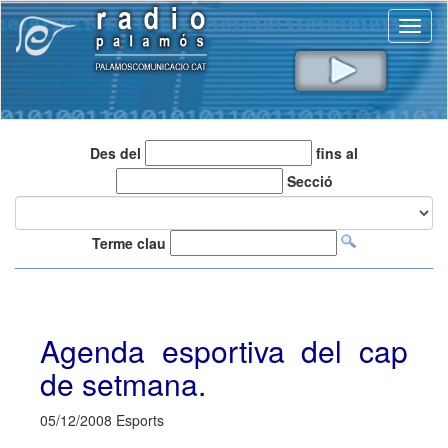
Toggl
naviga
Des del
fins al
Secció
Terme clau
Agenda esportiva del cap
de setmana.
05/12/2008 Esports