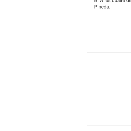
B. A les quatre de 
Pineda.