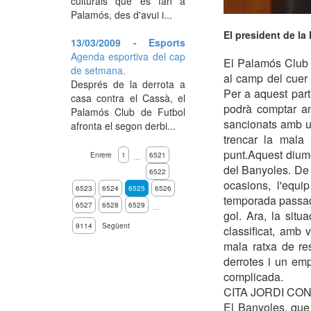
culturals que es fan a
Palamós, des d'avui i...
El president de l
13/03/2009 - Esports
Agenda esportiva del cap
El Palamós Club d
de setmana.
al camp del cuer 
Després de la derrota a
Per a aquest par
casa contra el Cassà, el
podrà comptar am
Palamós Club de Futbol
sancionats amb u
afronta el segon derbi...
trencar la mala 
punt.Aquest diume
Enrere
1
6521
…
del Banyoles. De l
6522
ocasions, l'equ
6523
6524
6525
6526
temporada passad
6527
6528
6529
…
gol. Ara, la sit
9114
Següent
classificat, amb
mala ratxa de re
derrotes i un emp
complicada.
CITA JORDI CO
El Banyoles, que