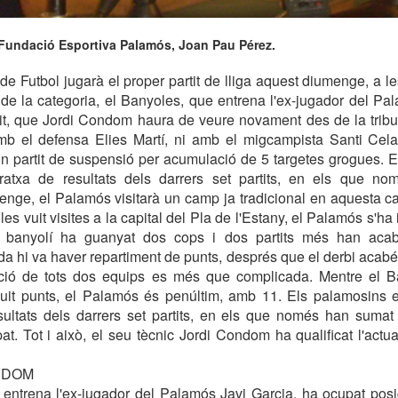
a Fundació Esportiva Palamós, Joan Pau Pérez.
e Futbol jugarà el proper partit de lliga aquest diumenge, a les
de la categoria, el Banyoles, que entrena l'ex-jugador del Pa
tit, que Jordi Condom haura de veure novament des de la tribu
b el defensa Elies Martí, ni amb el migcampista Santi Cel
n partit de suspensió per acumulació de 5 targetes grogues. 
ratxa de resultats dels darrers set partits, en els que 
nge, el Palamós visitarà un camp ja tradicional en aquesta c
es vuit visites a la capital del Pla de l'Estany, el Palamós s'h
ip banyolí ha guanyat dos cops i dos partits més han aca
a hi va haver repartiment de punts, després que el derbi acab
uació de tots dos equips es més que complicada. Mentre el Ba
 vuit punts, el Palamós és penúltim, amb 11. Els palamosins e
sultats dels darrers set partits, en els que només han sumat
at. Tot i això, el seu tècnic Jordi Condom ha qualificat l'actua
NDOM
 entrena l'ex-jugador del Palamós Javi Garcia, ha ocupat pos