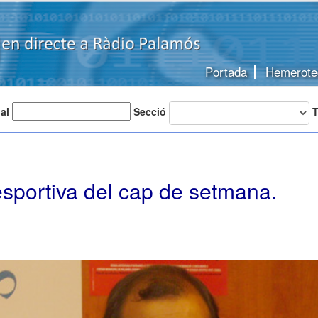
Portada
Hemerote
 al
Secció
T
sportiva del cap de setmana.