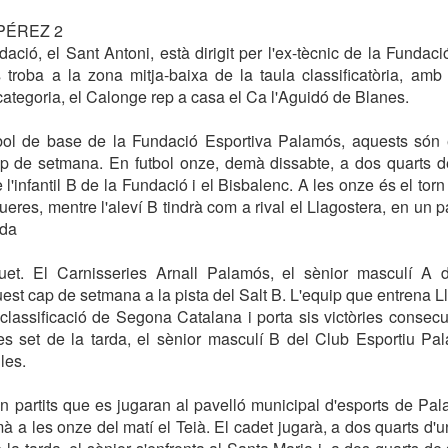
PÉREZ 2
dació, el Sant Antoni, està dirigit per l'ex-tècnic de la Fundac
s troba a la zona mitja-baixa de la taula classificatòria, am
ategoria, el Calonge rep a casa el Ca l'Aguidó de Blanes.
tbol de base de la Fundació Esportiva Palamós, aquests són e
p de setmana. En futbol onze, demà dissabte, a dos quarts d
re l'infantil B de la Fundació i el Bisbalenc. A les onze és el torn
ueres, mentre l'aleví B tindrà com a rival el Llagostera, en un p
rda
et. El Carnisseries Arnall Palamós, el sènior masculí A d
st cap de setmana a la pista del Salt B. L'equip que entrena Ll
 classificació de Segona Catalana i porta sis victòries consecu
s set de la tarda, el sènior masculí B del Club Esportiu Pa
les.
en partits que es jugaran al pavelló municipal d'esports de Pala
 a les onze del matí el Teià. El cadet jugarà, a dos quarts d'