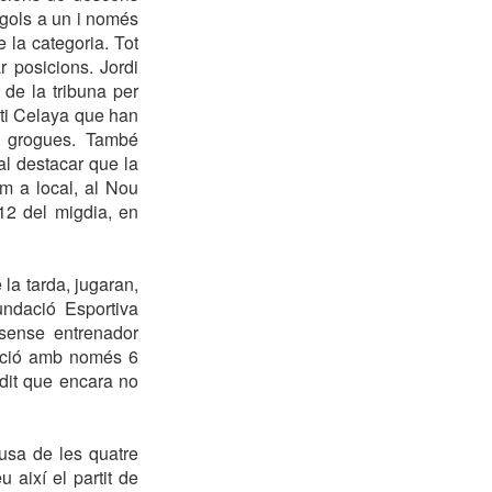
 gols a un i només
 la categoria. Tot
 posicions. Jordi
de la tribuna per
ti Celaya que han
s grogues. També
l destacar que la
om a local, al Nou
12 del migdia, en
la tarda, jugaran,
undació Esportiva
sense entrenador
icació amb només 6
 dit que encara no
ausa de les quatre
 així el partit de