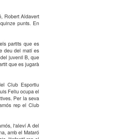
ió, Robert Aldavert
b quinze punts. En
ls partits que es
e deu del matí es
 del juvenil B, que
artit que es jugarà
el Club Esportiu
uis Feliu ocupa el
tives. Per la seva
lamós rep el Club
mós, l'aleví A del
una, amb el Mataró