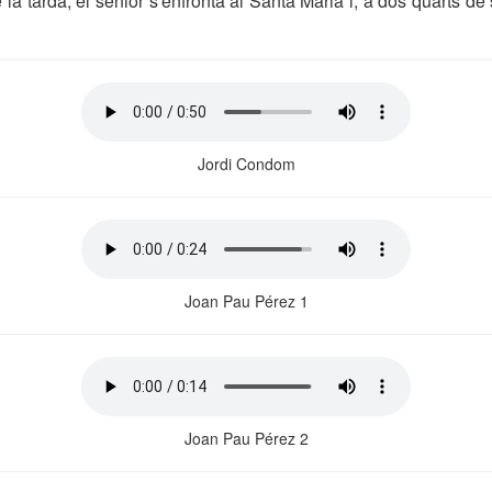
la tarda, el sènior s'enfronta al Santa Maria i, a dos quarts de si
Jordi Condom
Joan Pau Pérez 1
Joan Pau Pérez 2