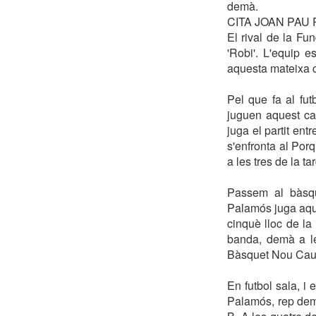
demà.
CITA JOAN PAU 
El rival de la Fun
'Robi'. L'equip e
aquesta mateixa c
Pel que fa al fu
juguen aquest ca
juga el partit ent
s'enfronta al Porq
a les tres de la ta
Passem al bàsqu
Palamós juga aque
cinquè lloc de la
banda, demà a le
Bàsquet Nou Cau
En futbol sala, i 
Palamós, rep demà