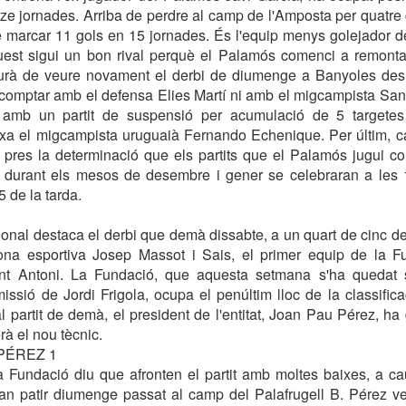
tze jornades. Arriba de perdre al camp de l'Amposta per quatre
 marcar 11 gols en 15 jornades. És l'equip menys golejador de
uest sigui un bon rival perquè el Palamós comenci a remontar
à de veure novament el derbi de diumenge a Banyoles des 
 comptar amb el defensa Elies Martí ni amb el migcampista San
s amb un partit de suspensió per acumulació de 5 targete
ixa el migcampista uruguaià Fernando Echenique. Per últim, ca
a pres la determinació que els partits que el Palamós jugui c
, durant els mesos de desembre i gener se celebraran a les 
 de la tarda.
nal destaca el derbi que demà dissabte, a un quart de cinc de 
na esportiva Josep Massot i Sais, el primer equip de la F
nt Antoni. La Fundació, que aquesta setmana s'ha quedat 
issió de Jordi Frigola, ocupa el penúltim lloc de la classif
l partit de demà, el president de l'entitat, Joan Pau Pérez, ha
erà el nou tècnic.
PÉREZ 1
a Fundació diu que afronten el partit amb moltes baixes, a c
n patir diumenge passat al camp del Palafrugell B. Pérez veu