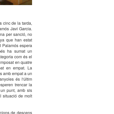
 cinc de la tarda,
lamós Javi Garcia.
na per sanció, no
aya que han estat
El Palamós espera
només ha sumat un
ategoria com és el
a imposat en quatre
bat en empat. La
és amb empat a un
nyoles és l'últim
speren trencar la
 un punt, amb sis
l situació de molt
icions de descens