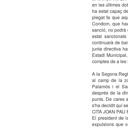
en les últimes do
ha estat capaç de
plegat fa que aq
Condom, que haur
sanció, no podrà
estat sancionat
continuarà de ba
junta directiva h
Estadi Municipal
comptes de a les 5
A la Segona Regio
al camp de la zo
Palamós i el Sa
després de la dim
punts. De cares a
s'ha decidit quí s
CITA JOAN PAU 
El president de l
expulsions que va