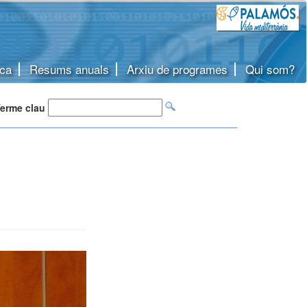
ca
Resums anuals
Arxiu de programes
Qui som?
erme clau