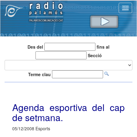
Toggl
naviga
Des del
fins al
Secció
Terme clau
Agenda esportiva del cap
de setmana.
05/12/2008 Esports