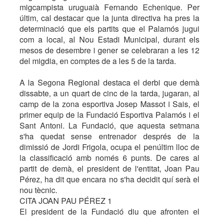
migcampista uruguaià Fernando Echenique. Per
últim, cal destacar que la junta directiva ha pres la
determinació que els partits que el Palamós jugui
com a local, al Nou Estadi Municipal, durant els
mesos de desembre i gener se celebraran a les 12
del migdia, en comptes de a les 5 de la tarda.
A la Segona Regional destaca el derbi que demà
dissabte, a un quart de cinc de la tarda, jugaran, al
camp de la zona esportiva Josep Massot i Sais, el
primer equip de la Fundació Esportiva Palamós i el
Sant Antoni. La Fundació, que aquesta setmana
s'ha quedat sense entrenador després de la
dimissió de Jordi Frigola, ocupa el penúltim lloc de
la classificació amb només 6 punts. De cares al
partit de demà, el president de l'entitat, Joan Pau
Pérez, ha dit que encara no s'ha decidit quí serà el
nou tècnic.
CITA JOAN PAU PÉREZ 1
El president de la Fundació diu que afronten el