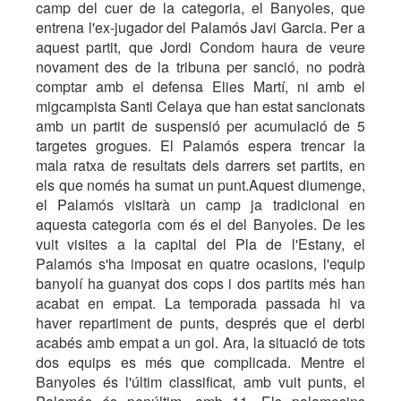
camp del cuer de la categoria, el Banyoles, que
entrena l'ex-jugador del Palamós Javi Garcia. Per a
aquest partit, que Jordi Condom haura de veure
novament des de la tribuna per sanció, no podrà
comptar amb el defensa Elies Martí, ni amb el
migcampista Santi Celaya que han estat sancionats
amb un partit de suspensió per acumulació de 5
targetes grogues. El Palamós espera trencar la
mala ratxa de resultats dels darrers set partits, en
els que només ha sumat un punt.Aquest diumenge,
el Palamós visitarà un camp ja tradicional en
aquesta categoria com és el del Banyoles. De les
vuit visites a la capital del Pla de l'Estany, el
Palamós s'ha imposat en quatre ocasions, l'equip
banyolí ha guanyat dos cops i dos partits més han
acabat en empat. La temporada passada hi va
haver repartiment de punts, després que el derbi
acabés amb empat a un gol. Ara, la situació de tots
dos equips es més que complicada. Mentre el
Banyoles és l'últim classificat, amb vuit punts, el