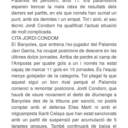
Palamós és penúltim, amb 11. Els palamosins
esperen trencar la mala ratxa de resultats dels
darrers set partits, en els que només han sumat un
punt, amb sis derrotes i un empat. Tot i això, el seu
tècnic Jordi Condom ha qualificat l'actual situació
de molt complicada.
CITA JORDI CONDOM
El Banyoles, que entrena l'ex-jugador del Palamós
Javi Garcia, ha ocupat posicions de descens en les
últimes dotze jornades. Arriba de perdre al camp de
l'Amposta per quatre gols a un i només ha estat
capaç de marcar 11 gols en 15 jornades. És l'equip
menys golejador de la categoria. Tot plegat fa que
aquest sigui un bon rival perquè el Palamós
comenci a remontar posicions. Jordi Condom, que
haurà de veure novament el derbi de diumenge a
Banyoles des de la tribuna per sanció, no podrà
comptar amb el defensa Elies Martí ni amb el
migcampista Santi Celaya que han estat sancionats
amb un partit de suspensió per acumulació de 5
targetes grogues. També continuarà de baixa el