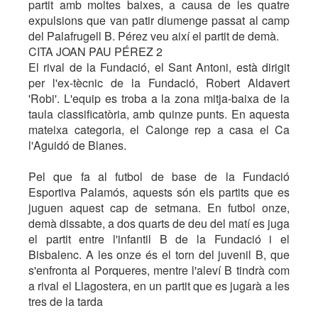
partit amb moltes baixes, a causa de les quatre
expulsions que van patir diumenge passat al camp
del Palafrugell B. Pérez veu així el partit de demà.
CITA JOAN PAU PÉREZ 2
El rival de la Fundació, el Sant Antoni, està dirigit
per l'ex-tècnic de la Fundació, Robert Aldavert
'Robi'. L'equip es troba a la zona mitja-baixa de la
taula classificatòria, amb quinze punts. En aquesta
mateixa categoria, el Calonge rep a casa el Ca
l'Aguidó de Blanes.
Pel que fa al futbol de base de la Fundació
Esportiva Palamós, aquests són els partits que es
juguen aquest cap de setmana. En futbol onze,
demà dissabte, a dos quarts de deu del matí es juga
el partit entre l'infantil B de la Fundació i el
Bisbalenc. A les onze és el torn del juvenil B, que
s'enfronta al Porqueres, mentre l'aleví B tindrà com
a rival el Llagostera, en un partit que es jugarà a les
tres de la tarda