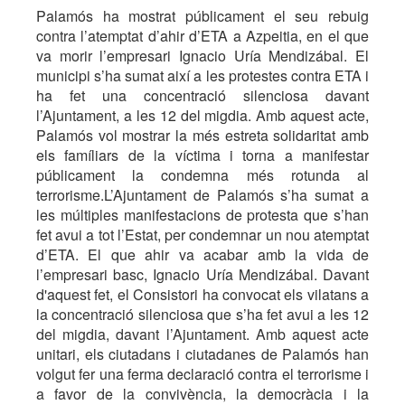
Palamós ha mostrat públicament el seu rebuig
contra l’atemptat d’ahir d’ETA a Azpeitia, en el que
va morir l’empresari Ignacio Uría Mendizábal. El
municipi s’ha sumat així a les protestes contra ETA i
ha fet una concentració silenciosa davant
l’Ajuntament, a les 12 del migdia. Amb aquest acte,
Palamós vol mostrar la més estreta solidaritat amb
els famíliars de la víctima i torna a manifestar
públicament la condemna més rotunda al
terrorisme.L’Ajuntament de Palamós s’ha sumat a
les múltiples manifestacions de protesta que s’han
fet avui a tot l’Estat, per condemnar un nou atemptat
d’ETA. El que ahir va acabar amb la vida de
l’empresari basc, Ignacio Uría Mendizábal. Davant
d'aquest fet, el Consistori ha convocat els vilatans a
la concentració silenciosa que s’ha fet avui a les 12
del migdia, davant l’Ajuntament. Amb aquest acte
unitari, els ciutadans i ciutadanes de Palamós han
volgut fer una ferma declaració contra el terrorisme i
a favor de la convivència, la democràcia i la