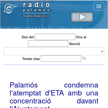
Toggl
naviga
Des del
fins al
Secció
Terme clau
Palamós condemna
l'atemptat d'ETA amb una
concentració davant