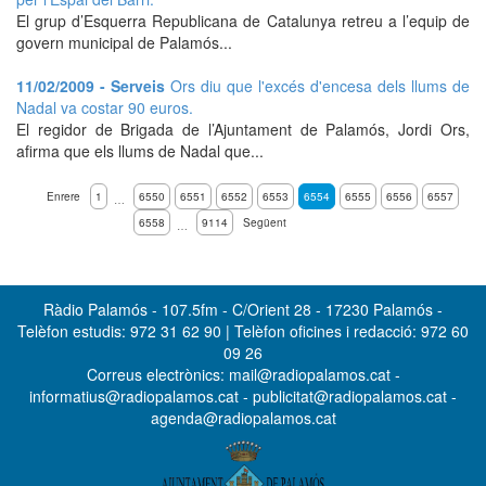
El grup d’Esquerra Republicana de Catalunya retreu a l’equip de
govern municipal de Palamós...
11/02/2009 - Serveis
Ors diu que l'excés d'encesa dels llums de
Nadal va costar 90 euros.
El regidor de Brigada de l’Ajuntament de Palamós, Jordi Ors,
afirma que els llums de Nadal que...
Enrere
1
6550
6551
6552
6553
6554
6555
6556
6557
…
6558
9114
Següent
…
Ràdio Palamós - 107.5fm - C/Orient 28 - 17230 Palamós -
Telèfon estudis: 972 31 62 90 | Telèfon oficines i redacció: 972 60
09 26
Correus electrònics: mail@radiopalamos.cat -
informatius@radiopalamos.cat - publicitat@radiopalamos.cat -
agenda@radiopalamos.cat