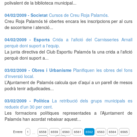
polivalent de la biblioteca municipal...
04/02/2009 - Societat
Cursos de Creu Roja Palamós.
Creu Roja Palamós té obertes encara les inscripcions per al curs
de socorrisme i atenció...
04/02/2009 - Esports
Crida a l'afició del Carnisseries Arnall
perquè doni suport a l'equip.
La junta directiva del Club Esportiu Palamós fa una crida a l'afició
perquè doni suport a...
03/02/2009 - Obres i Urbanisme
Planifiquen les obres del fons
d'inversió local.
L’Ajuntament de Palamós calcula que d’aquí a un parell de mesos
podrà tenir adjudicades...
03/02/2009 - Política
La retribució dels grups municipals es
redueix d'un 30 per cent.
Les formacions polítiques representades a l’Ajuntament de
Palamós han acordat rebaixar aquest...
Enrere
1
6558
6559
6560
6561
6562
6563
6564
6565
…