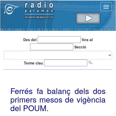
Toggl
naviga
Des del
fins al
Secció
Terme clau
Ferrés fa balanç dels dos
primers mesos de vigència
del POUM.