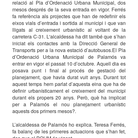
relació al Pla d’Ordenació Urbana Municipal, dos
mesos després de la seva entrada en vigor. Ferrés
fa referència als projectes que han de redefinir els
eixos vials d’entrada i sortida al municipi i que van
lligats al creixement urbanístic al voltant de la
carretera C-31. L'alcaldessa ha dit també que s’han
iniciat els contactes amb la Direcció General de
Transports per a la nova estació d’autobusos.El Pla
d’Ordenació Urbana Municipal de Palamós va
entrar en vigor el passat 10 d’octubre. Aquell dia es
posava punt i final al procés de gestació del
planejament, que havia durat vuit anys. Durant tot
aquest temps hem parlat d’aquesta eina que ha de
definir urbanísticament el creixement del municipi
durant els propers 20 anys. Però, què ha implicat
per a Palamós el nou planejament urbanístic
aquests dos primers mesos?.
L’alcaldessa de Palamós ho explica. Teresa Ferrés,
fa balanç de les primeres actuacions que s’han fet,