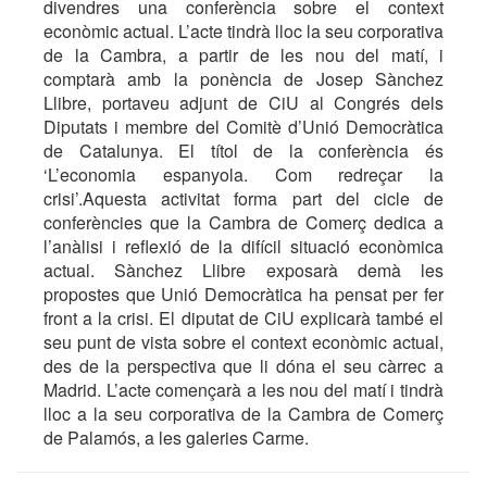
divendres una conferència sobre el context
econòmic actual. L’acte tindrà lloc la seu corporativa
de la Cambra, a partir de les nou del matí, i
comptarà amb la ponència de Josep Sànchez
Llibre, portaveu adjunt de CiU al Congrés dels
Diputats i membre del Comitè d’Unió Democràtica
de Catalunya. El títol de la conferència és
‘L’economia espanyola. Com redreçar la
crisi’.Aquesta activitat forma part del cicle de
conferències que la Cambra de Comerç dedica a
l’anàlisi i reflexió de la difícil situació econòmica
actual. Sànchez Llibre exposarà demà les
propostes que Unió Democràtica ha pensat per fer
front a la crisi. El diputat de CiU explicarà també el
seu punt de vista sobre el context econòmic actual,
des de la perspectiva que li dóna el seu càrrec a
Madrid. L’acte començarà a les nou del matí i tindrà
lloc a la seu corporativa de la Cambra de Comerç
de Palamós, a les galeries Carme.