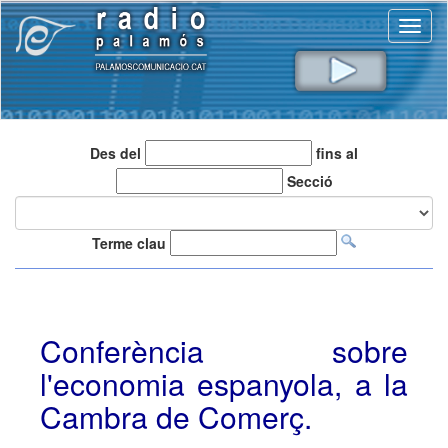
Toggl
naviga
Des del
fins al
Secció
Terme clau
Conferència sobre
l'economia espanyola, a la
Cambra de Comerç.