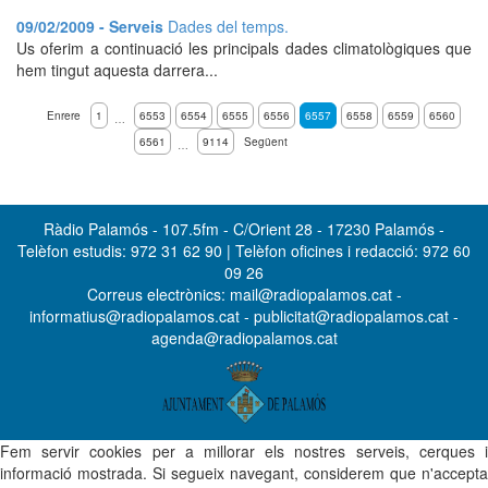
09/02/2009 - Serveis
Dades del temps.
Us oferim a continuació les principals dades climatològiques que
hem tingut aquesta darrera...
Enrere
1
6553
6554
6555
6556
6557
6558
6559
6560
…
6561
9114
Següent
…
Ràdio Palamós - 107.5fm - C/Orient 28 - 17230 Palamós -
Telèfon estudis: 972 31 62 90 | Telèfon oficines i redacció: 972 60
09 26
Correus electrònics: mail@radiopalamos.cat -
informatius@radiopalamos.cat - publicitat@radiopalamos.cat -
agenda@radiopalamos.cat
Fem servir cookies per a millorar els nostres serveis, cerques i
informació mostrada. Si segueix navegant, considerem que n'accepta