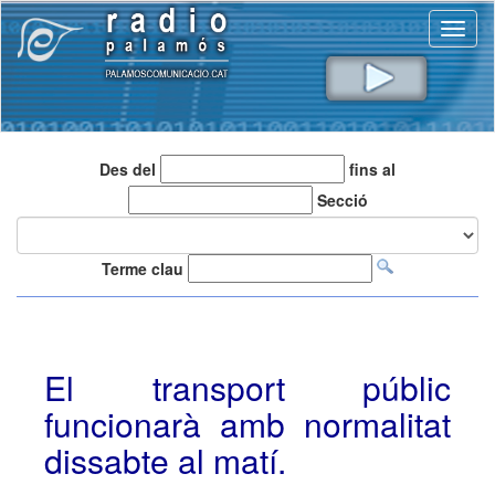
Toggl
naviga
Des del
fins al
Secció
Terme clau
El transport públic
funcionarà amb normalitat
dissabte al matí.