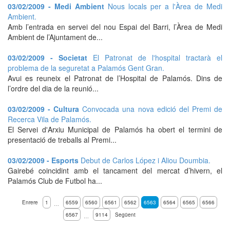
03/02/2009 - Medi Ambient
Nous locals per a l'Àrea de Medi
Ambient.
Amb l’entrada en servei del nou Espai del Barri, l’Àrea de Medi
Ambient de l’Ajuntament de...
03/02/2009 - Societat
El Patronat de l'hospital tractarà el
problema de la seguretat a Palamós Gent Gran.
Avui es reuneix el Patronat de l’Hospital de Palamós. Dins de
l’ordre del dia de la reunió...
03/02/2009 - Cultura
Convocada una nova edició del Premi de
Recerca Vila de Palamós.
El Servei d'Arxiu Municipal de Palamós ha obert el termini de
presentació de treballs al Premi...
03/02/2009 - Esports
Debut de Carlos López i Aliou Doumbia.
Gairebé coincidint amb el tancament del mercat d’hivern, el
Palamós Club de Futbol ha...
Enrere
1
6559
6560
6561
6562
6563
6564
6565
6566
…
6567
9114
Següent
…