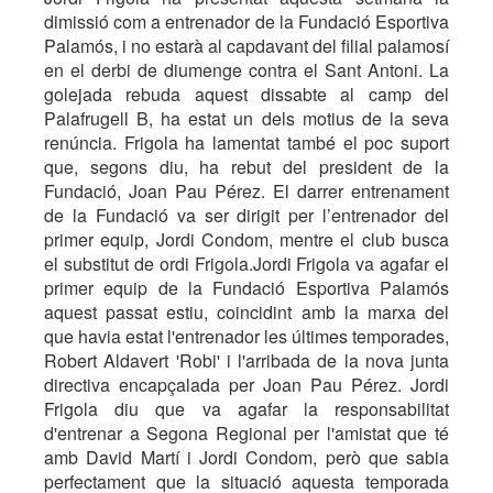
dimissió com a entrenador de la Fundació Esportiva
Palamós, i no estarà al capdavant del filial palamosí
en el derbi de diumenge contra el Sant Antoni. La
golejada rebuda aquest dissabte al camp del
Palafrugell B, ha estat un dels motius de la seva
renúncia. Frigola ha lamentat també el poc suport
que, segons diu, ha rebut del president de la
Fundació, Joan Pau Pérez. El darrer entrenament
de la Fundació va ser dirigit per l’entrenador del
primer equip, Jordi Condom, mentre el club busca
el substitut de ordi Frigola.Jordi Frigola va agafar el
primer equip de la Fundació Esportiva Palamós
aquest passat estiu, coincidint amb la marxa del
que havia estat l'entrenador les últimes temporades,
Robert Aldavert 'Robi' i l'arribada de la nova junta
directiva encapçalada per Joan Pau Pérez. Jordi
Frigola diu que va agafar la responsabilitat
d'entrenar a Segona Regional per l'amistat que té
amb David Martí i Jordi Condom, però que sabia
perfectament que la situació aquesta temporada