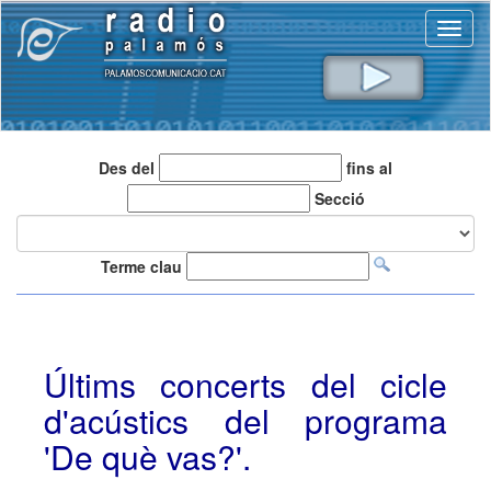
Toggl
naviga
Des del
fins al
Secció
Terme clau
Últims concerts del cicle
d'acústics del programa
'De què vas?'.