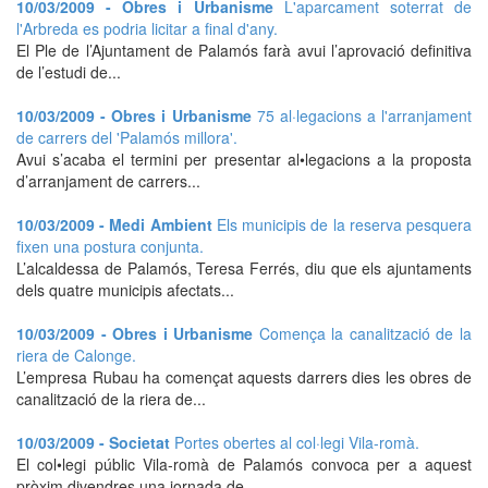
10/03/2009 - Obres i Urbanisme
L'aparcament soterrat de
l'Arbreda es podria licitar a final d'any.
El Ple de l’Ajuntament de Palamós farà avui l’aprovació definitiva
de l’estudi de...
10/03/2009 - Obres i Urbanisme
75 al·legacions a l'arranjament
de carrers del 'Palamós millora'.
Avui s’acaba el termini per presentar al•legacions a la proposta
d’arranjament de carrers...
10/03/2009 - Medi Ambient
Els municipis de la reserva pesquera
fixen una postura conjunta.
L’alcaldessa de Palamós, Teresa Ferrés, diu que els ajuntaments
dels quatre municipis afectats...
10/03/2009 - Obres i Urbanisme
Comença la canalització de la
riera de Calonge.
L’empresa Rubau ha començat aquests darrers dies les obres de
canalització de la riera de...
10/03/2009 - Societat
Portes obertes al col·legi Vila-romà.
El col•legi públic Vila-romà de Palamós convoca per a aquest
pròxim divendres una jornada de...