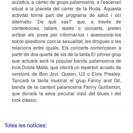
acústics, a càrrec de grups palamosins, a l’escenari
situat a la placeta del carrer de la Roda. Aquesta
activitat forma part del programa de salut i oci
alternatiu ‘De què vas?’ que, a través de
conferències, tallers, teatre o concerts, pretén
arribar als joves per informar-los i assessorar-los
sobre qüestions com la sexualitat, les drogues o les
relacions entre iguals. Els concerts començaran a
partir de dos quarts de sis de la tarda.El primer grup
que actuarà serà la popular banda palamosina de
rock Doble Malta, que oferirà un repertori acústic de
versions de Bon Jovi, Queen, U2 o Elvis Presley.
Tancarà la tarda musical el grup Fanny and Gil,
banda de la cantant palamosina Fanny Guillamon,
que donarà la seva peculiar visió del blues i del
rock clàssic.
Totes les notícies: