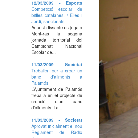
12/03/2009 - Esports
Competició escolar de
bitlles catalanes. / Elies i
Jordi, sancionats.
Aquest dissabte es juga a
Mont-ras la segona
jornada territorial del
Campionat Nacional
Escolar de...
11/03/2009 - Societat
Treballen per a crear un
banc d'aliments a
Palamós.
L’Ajuntament de Palamós
treballa en el projecte de
creació d’un banc
d’aliments. La...
11/03/2009 - Societat
Aprovat inicialment el nou
Reglament de Ràdio