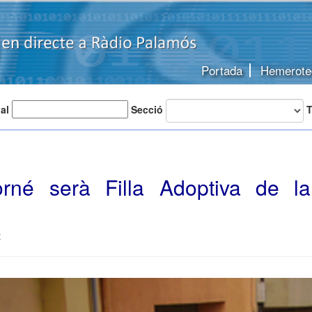
Portada
Hemerote
 al
Secció
T
rné serà Filla Adoptiva de l
t