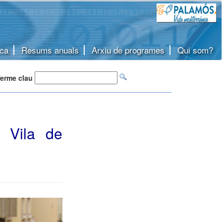
ca
Resums anuals
Arxiu de programes
Qui som?
erme clau
a Vila de