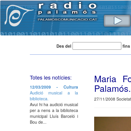
Des del
fins
Maria Fo
Totes les notícies:
Palamós.
12/03/2009 - Cultura
Audició musical a la
biblioteca.
27/11/2008 Societa
Avui hi ha audició musical
per a nens a la biblioteca
municipal Lluís Barceló i
Bou de...