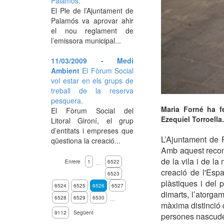
Palamós.
El Ple de l’Ajuntament de
Palamós va aprovar ahir
el nou reglament de
l’emissora municipal...
11/03/2009 - Medi
Ambient
El Fòrum Social
vol estar en els grups de
treball de la reserva
pesquera.
Maria Forné ha fe
El Fòrum Social del
Ezequiel Torroella.
Litoral Gironí, el grup
d’entitats i empreses que
L’Ajuntament de P
qüestiona la creació...
Amb aquest recone
de la vila i de la
Enrere
1
6522
…
creació de l'Esp
6523
plàstiques i del 
6524
6525
6526
6527
dimarts, l’atorgam
6528
6529
6530
…
màxima distinció q
9112
Següent
persones nascude