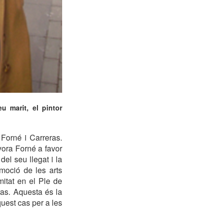
u marit, el pintor
 Forné i Carreras.
yora Forné a favor
del seu llegat i la
moció de les arts
mitat en el Ple de
ras. Aquesta és la
quest cas per a les