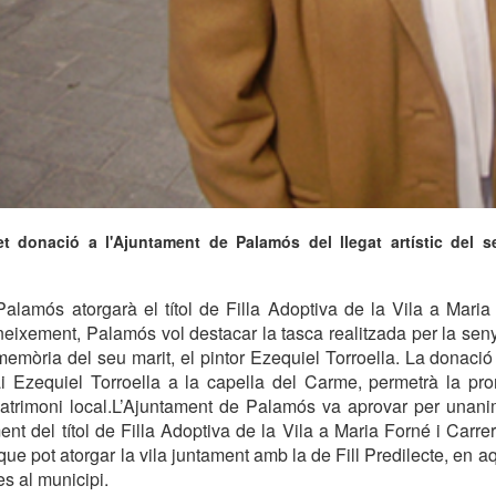
t donació a l'Ajuntament de Palamós del llegat artístic del se
alamós atorgarà el títol de Filla Adoptiva de la Vila a Maria
ixement, Palamós vol destacar la tasca realitzada per la sen
 memòria del seu marit, el pintor Ezequiel Torroella. La donació 
ai Ezequiel Torroella a la capella del Carme, permetrà la pro
patrimoni local.L’Ajuntament de Palamós va aprovar per unani
ent del títol de Filla Adoptiva de la Vila a Maria Forné i Carre
ue pot atorgar la vila juntament amb la de Fill Predilecte, en a
s al municipi.