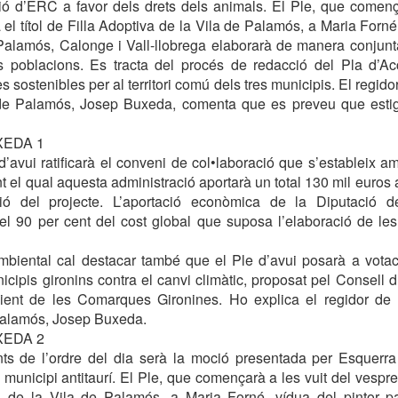
ió d’ERC a favor dels drets dels animals. El Ple, que començ
 el títol de Filla Adoptiva de la Vila de Palamós, a Maria For
Palamós, Calonge i Vall-llobrega elaborarà de manera conjun
es poblacions. Es tracta del procés de redacció del Pla d’A
s sostenibles per al territori comú dels tres municipis. El regi
de Palamós, Josep Buxeda, comenta que es preveu que estigu
XEDA 1
d’avui ratificarà el conveni de col•laboració que s’estableix a
nt el qual aquesta administració aportarà un total 130 mil euros
ió del projecte. L’aportació econòmica de la Diputació 
l 90 per cent del cost global que suposa l’elaboració de le
mbiental cal destacar també que el Ple d’avui posarà a votaci
cipis gironins contra el canvi climàtic, proposat pel Consell d’
ient de les Comarques Gironines. Ho explica el regidor de
Palamós, Josep Buxeda.
XEDA 2
nts de l’ordre del dia serà la moció presentada per Esquerr
unicipi antitaurí. El Ple, que començarà a les vuit del vespre, 
a de la Vila de Palamós, a Maria Forné, vídua del pintor p