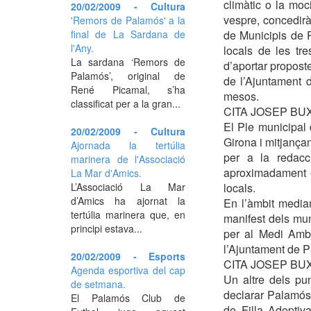
climàtic o la moc
20/02/2009 - Cultura
vespre, concedirà
'Remors de Palamós' a la
final de La Sardana de
de Municipis de 
l'Any.
locals de les tr
La sardana ‘Remors de
d’aportar proposte
Palamós’, original de
de l’Ajuntament 
René Picamal, s’ha
mesos.
classificat per a la gran...
CITA JOSEP BU
El Ple municipal 
20/02/2009 - Cultura
Girona i mitjança
Ajornada la tertúlia
per a la redacc
marinera de l'Associació
aproximadament e
La Mar d'Amics.
L’Associació La Mar
locals.
d’Amics ha ajornat la
En l’àmbit media
tertúlia marinera que, en
manifest dels muni
principi estava...
per al Medi Amb
l’Ajuntament de 
20/02/2009 - Esports
CITA JOSEP BU
Agenda esportiva del cap
Un altre dels pu
de setmana.
declarar Palamós m
El Palamós Club de
de Filla Adoptiv