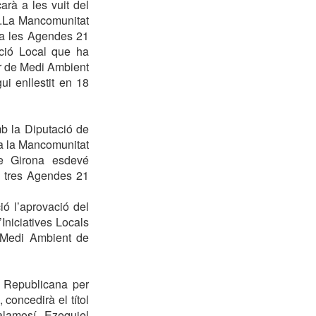
arà a les vuit del
né.La Mancomunitat
ta les Agendes 21
cció Local que ha
dor de Medi Ambient
i enllestit en 18
mb la Diputació de
 a la Mancomunitat
de Girona esdevé
s tres Agendes 21
ó l’aprovació del
Iniciatives Locals
 Medi Ambient de
a Republicana per
concedirà el títol
alamosí, Ezequiel