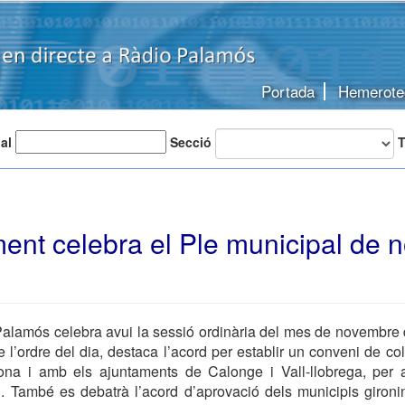
Portada
Hemerote
 al
Secció
T
ent celebra el Ple municipal de 
alamós celebra avui la sessió ordinària del mes de novembre 
e l’ordre del dia, destaca l’acord per establir un conveni de co
ona i amb els ajuntaments de Calonge i Vall-llobrega, per 
. També es debatrà l’acord d’aprovació dels municipis gironi