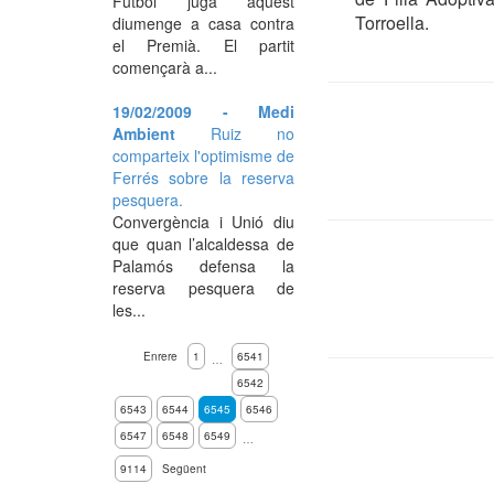
Futbol juga aquest
Torroella.
diumenge a casa contra
el Premià. El partit
començarà a...
19/02/2009 - Medi
Ambient
Ruiz no
comparteix l'optimisme de
Ferrés sobre la reserva
pesquera.
Convergència i Unió diu
que quan l’alcaldessa de
Palamós defensa la
reserva pesquera de
les...
Enrere
1
6541
…
6542
6543
6544
6545
6546
6547
6548
6549
…
9114
Següent