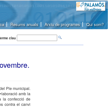
ca
Resums anuals
Arxiu de programes
Qui som?
erme clau
novembre.
del Ple municipal.
l•laboració amb la
a la confecció de
ns contra el canvi