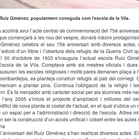
 Ruiz Giménez, popularment coneguda com l'escola de la Vila.
 acollirà avui l’acte central de commemoració del 75è aniversari
 que començarà a les nou del vespre, donarà màxim protagonis
z Giménez celebra el seu 75è aniversari amb diversos actes, c
’edició d’un llibre i l’obertura dels refugis de la Guerra Civil 
.El 30 d'octubre de 1933 s'inaugura l’actual escola Ruiz Gim
scola de la Vila. Comptava amb sis mestres oficials i dues 
lausuren les escoles religioses i molts pares demanen plaça a l'
ombardejos, es planteja construir refugis al pati del col•legi. 
encen a plantar pins. Continua l'obligació de la religió i l
m. Es fa menjador amb caràcter social per als alumnes més nec
t, l’any 2005 s’inicia el projecte d’ampliació i millores del ce
difici de nova planta al costat de l'actual, en el qual s'ubica u
i un espai per a l'administració i direcció de l'escola. Altres m
n ser la construcció d’un accés unificat i cobert entre les aules 
ria
aniversari del Ruiz Giménez s’han realitzat diversos actes. El