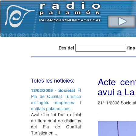
Des del
fins
Acte cen
Totes les notícies:
avui a La
18/02/2009 - Societat
El
Pla de Qualitat Turística
distingeix empreses i
21/11/2008 Societa
entitats palamosines.
Avui s'ha fet l’acte oficial
de lliurament de distintius
del Pla de Qualitat
Turística en...