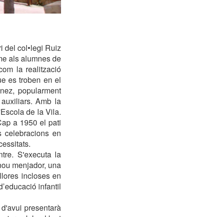
 del col•legi Ruiz
me als alumnes de
om la realització
que es troben en el
énez, popularment
auxiliars. Amb la
Escola de la Vila.
Cap a 1950 el pati
es celebracions en
essitats.
ntre. S'executa la
n nou menjador, una
illores incloses en
d’educació infantil
 d'avui presentarà