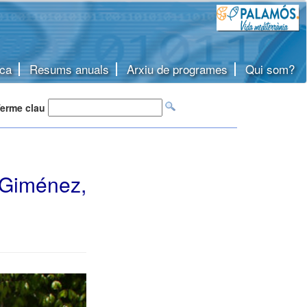
ca
Resums anuals
Arxiu de programes
Qui som?
erme clau
 Giménez,