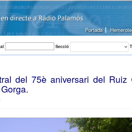
Portada
Hemerote
 al
Secció
T
tral del 75è aniversari del Ruiz
 Gorga.
t