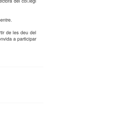
ectora del col.legi
entre.
tir de les deu del
nvida a participar