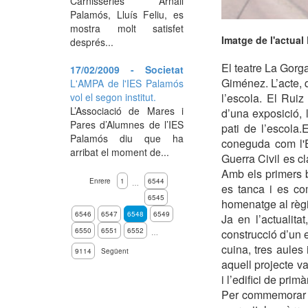
Carnisseries Arnall
Palamós, Lluís Feliu, es
mostra molt satisfet
Imatge de l'actual
després...
El teatre La Gorga
17/02/2009 - Societat
Giménez. L’acte,
L'AMPA de l'IES Palamós
vol el segon institut.
l’escola. El Rui
L’Associació de Mares i
d’una exposició, l
Pares d’Alumnes de l’IES
pati de l’escola
Palamós diu que ha
coneguda com l'E
arribat el moment de...
Guerra Civil es c
Amb els primers b
Enrere
1
6544
…
es tanca i es com
6545
homenatge al règi
6546
6547
6548
6549
Ja en l’actualita
6550
6551
6552
construcció d’un e
…
cuina, tres aules 
9114
Següent
aquell projecte va
i l’edifici de primà
Per commemorar l’