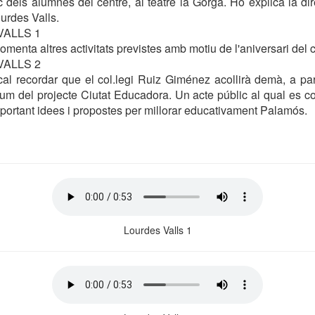
c dels alumnes del centre, al teatre la Gorga. Ho explica la dir
urdes Valls.
VALLS 1
omenta altres activitats previstes amb motiu de l'aniversari del c
VALLS 2
cal recordar que el col.legi Ruiz Giménez acollirà demà, a par
òrum del projecte Ciutat Educadora. Un acte públic al qual es co
 aportant idees i propostes per millorar educativament Palamós.
Lourdes Valls 1