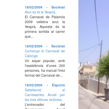
18/02/2009 - Societat
Avui es fa la Vesprà.
El Carnaval de Palamós
2009 celebra avui la
Vesprà. Aquesta és la
primera sortida al carrer
que...
18/02/2009 - Societat
Comença el Carnaval de
Calonge.
Un sopar popular, amb
l'assistència d'unes 200
persones, ha marcat l'inici
formal del Carnaval de...
18/02/2009 - Esports
Satisfacció al
Carnisseries Arnall per
les tres últimes victòries.
L’entrenador del