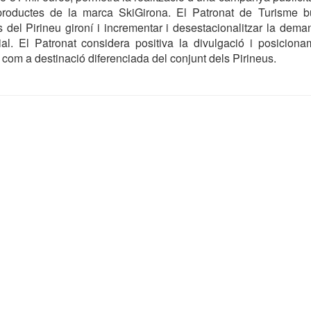
productes de la marca SkiGirona. El Patronat de Turisme b
s del Pirineu gironí i incrementar i desestacionalitzar la deman
torial. El Patronat considera positiva la divulgació i posicio
 com a destinació diferenciada del conjunt dels Pirineus.