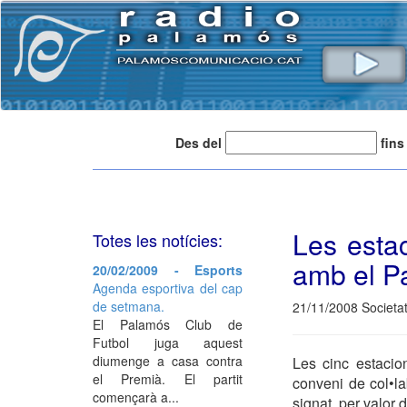
Des del
fins
Les estac
Totes les notícies:
amb el P
20/02/2009 - Esports
Agenda esportiva del cap
de setmana.
21/11/2008 Societa
El Palamós Club de
Futbol juga aquest
diumenge a casa contra
Les cinc estacio
el Premià. El partit
conveni de col•la
començarà a...
signat, per valor 