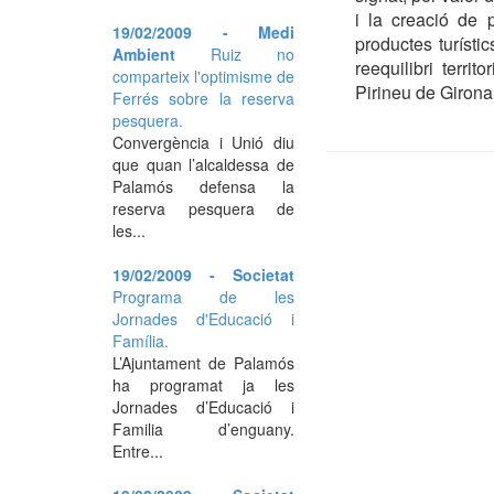
i la creació de 
19/02/2009 - Medi
productes turístic
Ambient
Ruiz no
reequilibri terri
comparteix l'optimisme de
Pirineu de Girona
Ferrés sobre la reserva
pesquera.
Convergència i Unió diu
que quan l’alcaldessa de
Palamós defensa la
reserva pesquera de
les...
19/02/2009 - Societat
Programa de les
Jornades d'Educació i
Família.
L’Ajuntament de Palamós
ha programat ja les
Jornades d’Educació i
Familia d’enguany.
Entre...