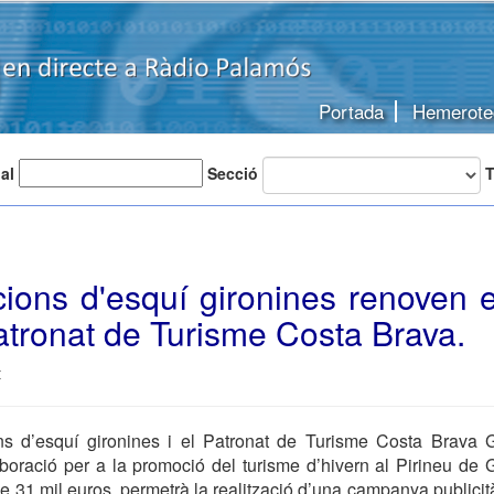
Portada
Hemerote
 al
Secció
T
ions d'esquí gironines renoven e
atronat de Turisme Costa Brava.
t
ns d’esquí gironines i el Patronat de Turisme Costa Brava 
boració per a la promoció del turisme d’hivern al Pirineu de 
de 31 mil euros, permetrà la realització d’una campanya publicit