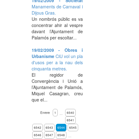
19/02/2009 - Societat
Manaments de Carnaval i
Dijous Gras.
Un nombrós públic es va
concentrar ahir al vespre
davant l’Ajuntament de
Palamós per escoltar...
19/02/2009 - Obres i
Urbanisme
CiU vol un pla
d'usos per a la nau dels
cinquanta metres.
El regidor de
Convergència i Unió a
l’Ajuntament de Palamós,
Miquel Casagran, creu
que el...
Enrere
1
6540
…
6541
6542
6543
6544
6545
6546
6547
6548
…