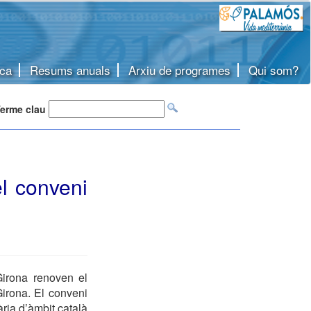
ca
Resums anuals
Arxiu de programes
Qui som?
erme clau
l conveni
Girona renoven el
Girona. El conveni
ària d’àmbit català