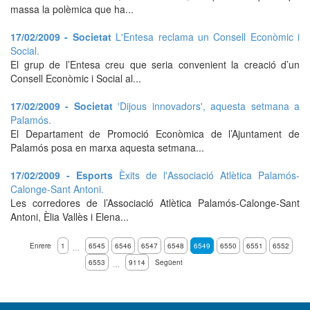
massa la polèmica que ha...
17/02/2009 - Societat
L'Entesa reclama un Consell Econòmic i
Social.
El grup de l’Entesa creu que seria convenient la creació d’un
Consell Econòmic i Social al...
17/02/2009 - Societat
'Dijous innovadors', aquesta setmana a
Palamós.
El Departament de Promoció Econòmica de l’Ajuntament de
Palamós posa en marxa aquesta setmana...
17/02/2009 - Esports
Èxits de l'Associació Atlètica Palamós-
Calonge-Sant Antoni.
Les corredores de l’Associació Atlètica Palamós-Calonge-Sant
Antoni, Èlia Vallès i Elena...
Enrere
1
6545
6546
6547
6548
6549
6550
6551
6552
…
6553
9114
Següent
…