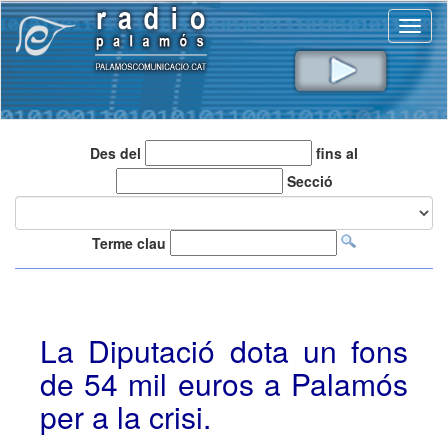
Toggl
naviga
Des del
fins al
Secció
Terme clau
La Diputació dota un fons
de 54 mil euros a Palamós
per a la crisi.