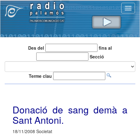
Toggl
naviga
Des del
fins al
Secció
Terme clau
Donació de sang demà a
Sant Antoni.
18/11/2008 Societat