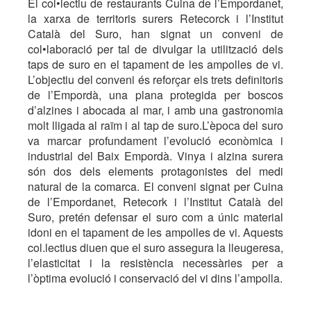
El col•lectiu de restaurants Cuina de l’Empordanet,
la xarxa de territoris surers Retecorck i l’Institut
Català del Suro, han signat un conveni de
col•laboració per tal de divulgar la utilització dels
taps de suro en el tapament de les ampolles de vi.
L’objectiu del conveni és reforçar els trets definitoris
de l’Empordà, una plana protegida per boscos
d’alzines i abocada al mar, i amb una gastronomia
molt lligada al raïm i al tap de suro.L’època del suro
va marcar profundament l’evolució econòmica i
industrial del Baix Empordà. Vinya i alzina surera
són dos dels elements protagonistes del medi
natural de la comarca. El conveni signat per Cuina
de l’Empordanet, Retecork i l’Institut Català del
Suro, pretén defensar el suro com a únic material
idoni en el tapament de les ampolles de vi. Aquests
col.lectius diuen que el suro assegura la lleugeresa,
l’elasticitat i la resistència necessàries per a
l’òptima evolució i conservació del vi dins l’ampolla.