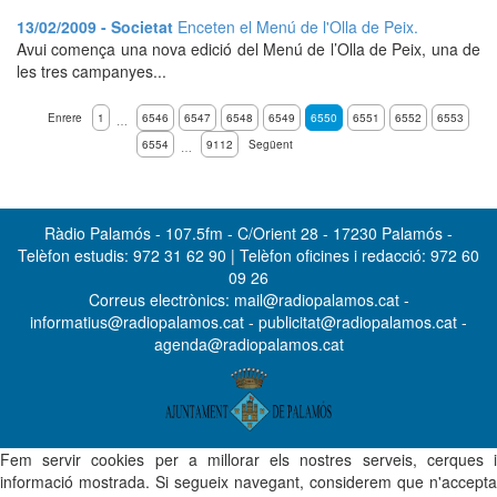
13/02/2009 - Societat
Enceten el Menú de l'Olla de Peix.
Avui comença una nova edició del Menú de l’Olla de Peix, una de
les tres campanyes...
Enrere
1
6546
6547
6548
6549
6550
6551
6552
6553
…
6554
9112
Següent
…
Ràdio Palamós - 107.5fm - C/Orient 28 - 17230 Palamós -
Telèfon estudis: 972 31 62 90 | Telèfon oficines i redacció: 972 60
09 26
Correus electrònics: mail@radiopalamos.cat -
informatius@radiopalamos.cat - publicitat@radiopalamos.cat -
agenda@radiopalamos.cat
Fem servir cookies per a millorar els nostres serveis, cerques i
informació mostrada. Si segueix navegant, considerem que n'accepta