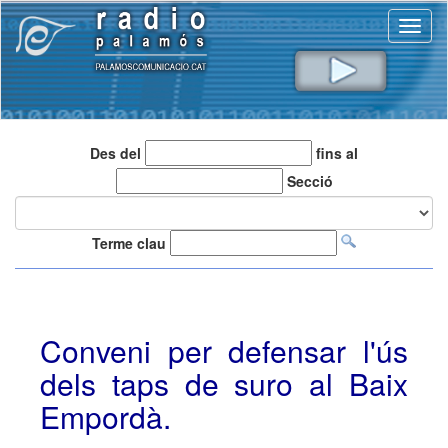
Toggl
naviga
Des del
fins al
Secció
Terme clau
Conveni per defensar l'ús
dels taps de suro al Baix
Empordà.