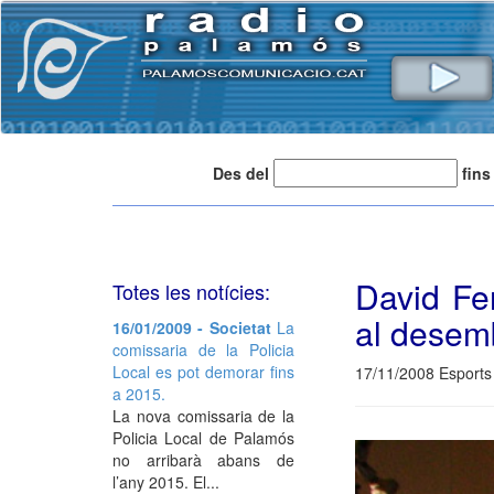
Des del
fins
David Fer
Totes les notícies:
al desem
16/01/2009 - Societat
La
comissaria de la Policia
Local es pot demorar fins
17/11/2008 Esports
a 2015.
La nova comissaria de la
Policia Local de Palamós
no arribarà abans de
l’any 2015. El...