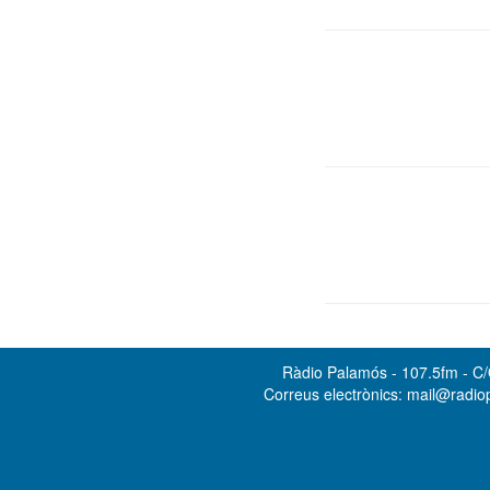
Ràdio Palamós - 107.5fm - C/O
Correus electrònics: mail@radi