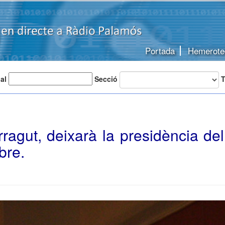
Portada
Hemerote
 al
Secció
T
ragut, deixarà la presidència de
bre.