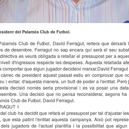
esident del Palamós Club de Futbol.
Palamós Club de Futbol, David Ferragut, reitera que deixarà 
es de desembre. Ferragut no sap encara quí serà el seu substi
a directiva es veurà obligada a retallar el pressupost per a aqu
 nivell d'ingressos respecte les despeses. Aquesta retallada afe
ria comportar que algun jugador decideixi marxar.David Ferragut 
l càrrec de president aquest passat estiu en comprovar que no
eu i evitar, d'aquesta manera, un buït de poder a l'entitat. Però 
ta decisió només seria provisional i es va posar una data l
sembre. Una decisió que no pensa reconsiderar, segons ha e
amós Club de Futbol, David Ferragut.
RRAGUT 1
 del club ha decidit que refarà el pressupost per tal d'ajustar l
s, que esta patint l'entitat aquesta campanya. Això pot repres
dels jugadors de l'actual plantilla i la possibilitat que algun