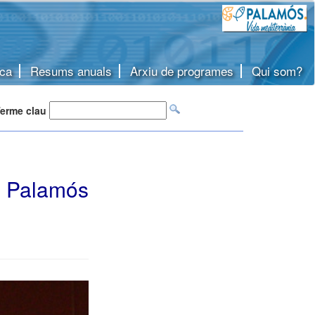
ca
Resums anuals
Arxiu de programes
Qui som?
erme clau
l Palamós