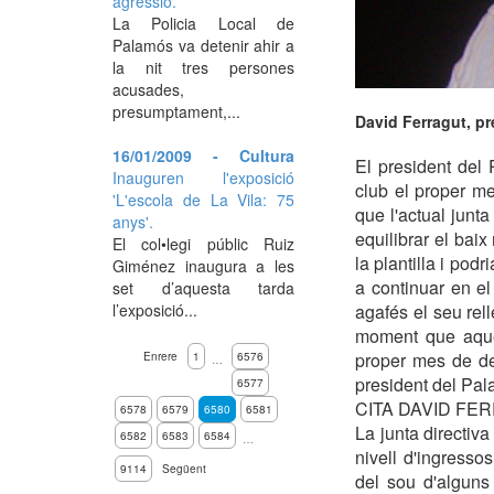
agressió.
La Policia Local de
Palamós va detenir ahir a
la nit tres persones
acusades,
presumptament,...
David Ferragut, pr
16/01/2009 - Cultura
El president del 
Inauguren l'exposició
club el proper m
'L'escola de La Vila: 75
que l'actual junt
anys'.
equilibrar el baix
El col•legi públic Ruiz
la plantilla i pod
Giménez inaugura a les
a continuar en e
set d’aquesta tarda
agafés el seu rell
l’exposició...
moment que aques
proper mes de de
Enrere
1
6576
…
president del Pal
6577
CITA DAVID FE
6578
6579
6580
6581
La junta directiva
6582
6583
6584
…
nivell d'ingresso
9114
Següent
del sou d'alguns 