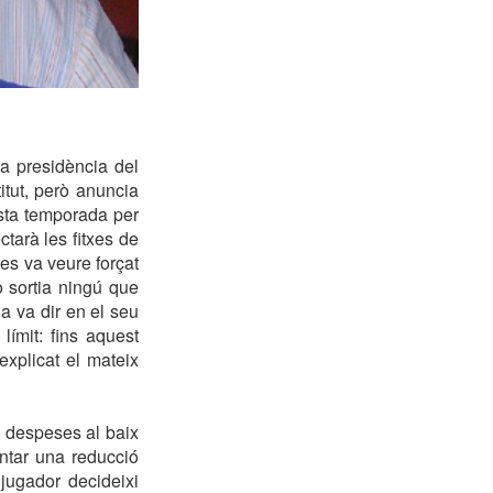
la presidència del
tut, però anuncia
esta temporada per
ctarà les fitxes de
es va veure forçat
 sortia ningú que
ja va dir en el seu
ímit: fins aquest
xplicat el mateix
es despeses al baix
entar una reducció
 jugador decideixi