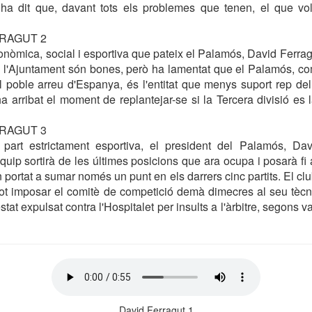
 ha dit que, davant tots els problemes que tenen, el que vol
RRAGUT 2
conòmica, social i esportiva que pateix el Palamós, David Ferrag
 l'Ajuntament són bones, però ha lamentat que el Palamós, co
l poble arreu d'Espanya, és l'entitat que menys suport rep del
a arribat el moment de replantejar-se si la Tercera divisió es l
RRAGUT 3
part estrictament esportiva, el president del Palamós, Dav
quip sortirà de les últimes posicions que ara ocupa i posarà fi 
n portat a sumar només un punt en els darrers cinc partits. El c
pot imposar el comitè de competició demà dimecres al seu tèc
at expulsat contra l'Hospitalet per insults a l'àrbitre, segons va 
David Ferragut 1