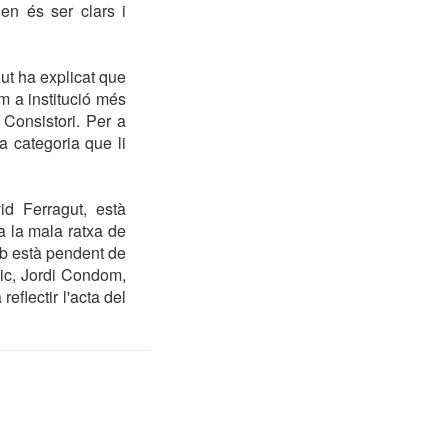
en és ser clars i
ut ha explicat que
m a institució més
 Consistori. Per a
a categoria que li
id Ferragut, està
a la mala ratxa de
lub està pendent de
nic, Jordi Condom,
reflectir l'acta del