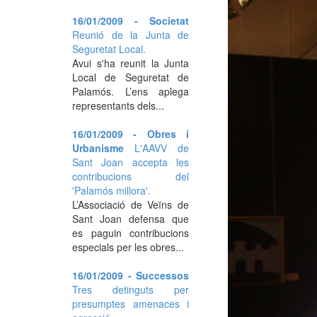
16/01/2009 - Societat
Reunió de la Junta de
Seguretat Local.
Avui s'ha reunit la Junta
Local de Seguretat de
Palamós. L’ens aplega
representants dels...
16/01/2009 - Obres i
Urbanisme
L'AAVV de
Sant Joan accepta les
contribucions del
'Palamós millora'.
L’Associació de Veïns de
Sant Joan defensa que
es paguin contribucions
especials per les obres...
16/01/2009 - Successos
Tres detinguts per
presumptes amenaces i