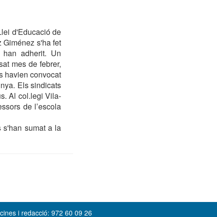
Llei d'Educació de
z Giménez s'ha fet
i han adherit. Un
sat mes de febrer,
rs havien convocat
nya. Els sindicats
s. Al col.legi Vila-
essors de l’escola
s s'han sumat a la
cines i redacció: 972 60 09 26