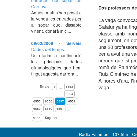
entrades del sopar de
Carnaval.
Dos professors de 
Aquest matí s'han posat a
la venda les entrades per
La vaga convocada
al sopar que, dissabte
Catalunya ha ting
vinent, donarà inici...
classe amb norma
seguiment, en def
09/02/2009 - Serveis
uns 20 professors
Dades del temps.
per a avui una va
Us oferim a continuació
creuen que, si pros
les principals dades
romà de Palamós, 
climatològiques que hem
Ruiz Giménez ha d
tingut aquesta darrera...
A hores d'ara, l'
vaga.
Enrere
1
6553
…
6554
6555
6556
6557
6558
6559
6560
6561
…
9114
Següent
Ràdio Palamós - 107.5fm - C/O