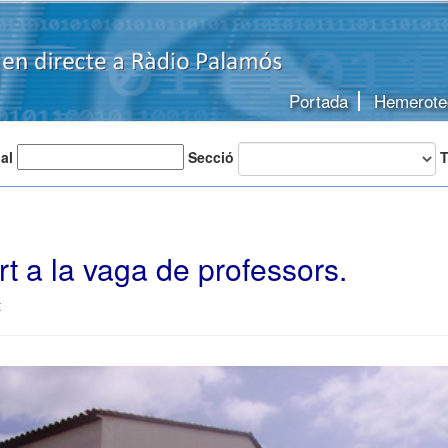
Portada
Hemerote
 al
Secció
T
t a la vaga de professors.
t