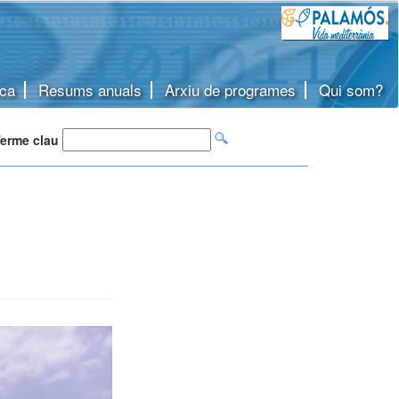
ca
Resums anuals
Arxiu de programes
Qui som?
erme clau