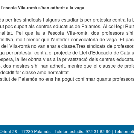
l'escola Vila-romà s'han adherit a la vaga.
 per tres sindicats i alguns estudiants per protestar contra la 
ut poc suport als centres educatius de Palamós. Al col·legi Rui
litat. Pel que fa a l'escola Vila-romà, dos professors s'h
initiva, molt menor que l'anterior convocatòria de vaga. El pas
 del Vila-romà no van anar a classe.Tres sindicats de professo
ga per protestar contra el projecte de Llei d’Educació de Catalu
pera, la llei obriria vies a la privatització dels centres educatiu
dos mestres s’hi han adherit, mentre que el claustre de prof
ecidit fer classe amb normalitat.
Institut de Palamós no ens ha pogut confirmar quants professor
rient 28 - 17230 Palamós - Telèfon estudis: 972 31 62 90 | Telèfon ofi