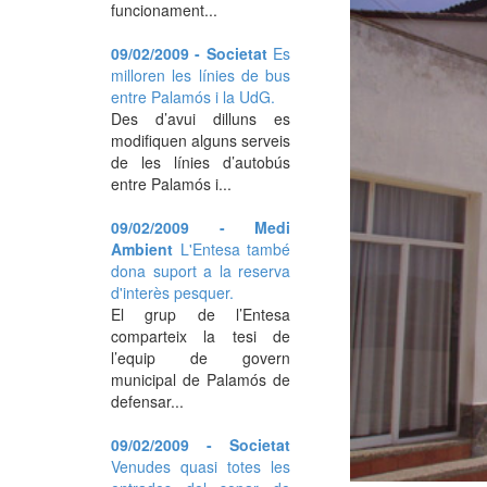
funcionament...
09/02/2009 - Societat
Es
milloren les línies de bus
entre Palamós i la UdG.
Des d’avui dilluns es
modifiquen alguns serveis
de les línies d’autobús
entre Palamós i...
09/02/2009 - Medi
Ambient
L'Entesa també
dona suport a la reserva
d'interès pesquer.
El grup de l’Entesa
comparteix la tesi de
l’equip de govern
municipal de Palamós de
defensar...
09/02/2009 - Societat
Venudes quasi totes les