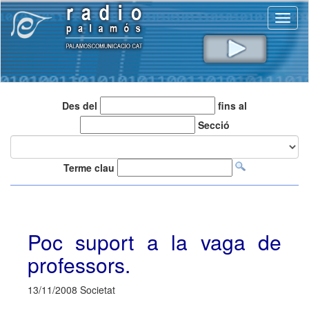
Toggl
naviga
Des del
fins al
Secció
Terme clau
Poc suport a la vaga de
professors.
13/11/2008 Societat