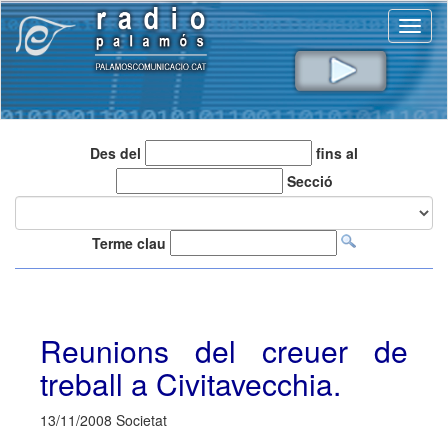
Toggl
naviga
Des del
fins al
Secció
Terme clau
Reunions del creuer de
treball a Civitavecchia.
13/11/2008 Societat