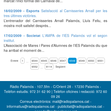
marcat l'inici formal del Carnaval de...
18/02/2009 - Esports
Satisfacció al Carnisseries Arnall per les
tres últimes victòries.
L’entrenador del Carnisseries Arnall Palamós, Lluís Feliu, es
mostra molt satisfet després...
17/02/2009 - Societat
L'AMPA de l'IES Palamós vol el segon
institut.
L’Associació de Mares i Pares d’Alumnes de l’IES Palamós diu que
ha arribat el moment de...
Enrere
1
6544
6545
6546
6547
6548
6549
6550
6551
…
6552
9114
Següent
…
Ràdio Palamós - 107.5fm - C/Orient 28 - 17230 Palamós -
Telèfon estudis: 972 31 62 90 | Telèfon oficines i redacció: 972 60
09 26
Correus electrònics: mail@radiopalamos.cat -
informatius@radiopalamos.cat - publicitat@radiopalamos.cat -