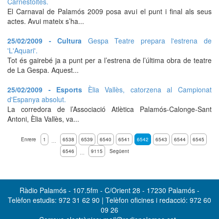
Carnestoltes.
El Carnaval de Palamós 2009 posa avui el punt i final als seus
actes. Avui mateix s’ha...
25/02/2009 - Cultura
Gespa Teatre prepara l'estrena de
'L'Aquari'.
Tot és gairebé ja a punt per a l’estrena de l’última obra de teatre
de La Gespa. Aquest...
25/02/2009 - Esports
Èlia Vallès, catorzena al Campionat
d'Espanya absolut.
La corredora de l’Associació Atlètica Palamós-Calonge-Sant
Antoni, Èlia Vallès, va...
Enrere
1
6538
6539
6540
6541
6542
6543
6544
6545
…
6546
9115
Següent
…
Ràdio Palamós - 107.5fm - C/Orient 28 - 17230 Palamós -
Telèfon estudis: 972 31 62 90 | Telèfon oficines i redacció: 972 60
09 26