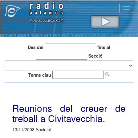
Toggl
naviga
Des del
fins al
Secció
Terme clau
Reunions del creuer de
treball a Civitavecchia.
13/11/2008 Societat