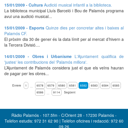
15/01/2009 - Cultura
Audició musical infantil a la biblioteca.
La biblioteca municipal Lluís Barceló i Bou de Palamós programa
avui una audició musical...
15/01/2009 - Esports
Quinze dies per concretar altes i baixes al
Palamós CF.
El pròxim dia 30 de gener és la data límit per al mercat d’hivern a
la Tercera Divisió....
14/01/2009 - Obres i Urbanisme
L'Ajuntament qualifica de
'justes' les contribucions del 'Palamós millora'.
L’Ajuntament de Palamós considera just el que els veïns hauran
de pagar per les obres...
Enrere
1
6578
6579
6580
6581
6582
6583
6584
6585
…
6586
9114
Següent
…
Ràdio Palamós - 107.5fm - C/Orient 28 - 17230 Palamós -
Telèfon estudis: 972 31 62 90 | Telèfon oficines i redacció: 972 60
09 26