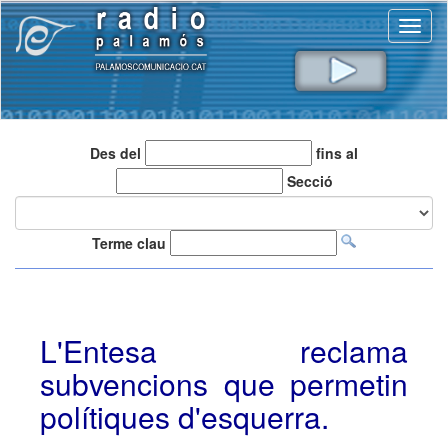
Toggl
naviga
Des del
fins al
Secció
Terme clau
L'Entesa reclama
subvencions que permetin
polítiques d'esquerra.