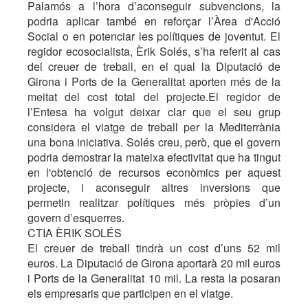
Palamós a l’hora d’aconseguir subvencions, la
podria aplicar també en reforçar l’Àrea d'Acció
Social o en potenciar les polítiques de joventut. El
regidor ecosocialista, Èrik Solés, s’ha referit al cas
del creuer de treball, en el qual la Diputació de
Girona i Ports de la Generalitat aporten més de la
meitat del cost total del projecte.El regidor de
l’Entesa ha volgut deixar clar que el seu grup
considera el viatge de treball per la Mediterrània
una bona iniciativa. Solés creu, però, que el govern
podria demostrar la mateixa efectivitat que ha tingut
en l'obtenció de recursos econòmics per aquest
projecte, i aconseguir altres inversions que
permetin realitzar polítiques més pròpies d’un
govern d’esquerres.
CTIA ÈRIK SOLÉS
El creuer de treball tindrà un cost d’uns 52 mil
euros. La Diputació de Girona aportarà 20 mil euros
i Ports de la Generalitat 10 mil. La resta la posaran
els empresaris que participen en el viatge.