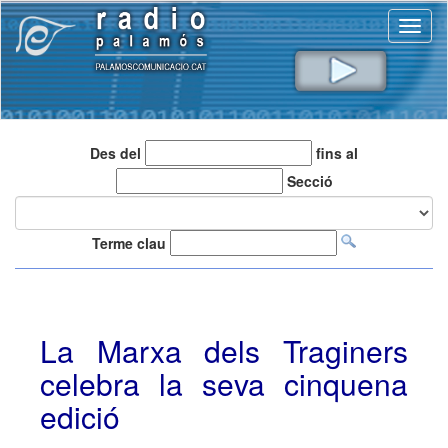
Toggl
naviga
Des del
fins al
Secció
Terme clau
La Marxa dels Traginers
celebra la seva cinquena
edició