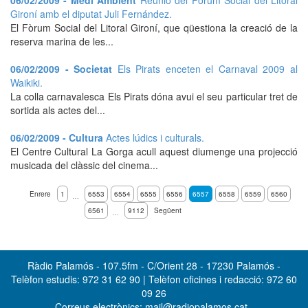
06/02/2009 - Medi Ambient
Reunió del Fòrum Social del Litoral
Gironí amb el diputat Juli Fernández.
El Fòrum Social del Litoral Gironí, que qüestiona la creació de la
reserva marina de les...
06/02/2009 - Societat
Els Pirats enceten el Carnaval 2009 al
Waikiki.
La colla carnavalesca Els Pirats dóna avui el seu particular tret de
sortida als actes del...
06/02/2009 - Cultura
Actes lúdics i culturals.
El Centre Cultural La Gorga acull aquest diumenge una projecció
musicada del clàssic del cinema...
Enrere
1
6553
6554
6555
6556
6557
6558
6559
6560
…
6561
9112
Següent
…
Ràdio Palamós - 107.5fm - C/Orient 28 - 17230 Palamós -
Telèfon estudis: 972 31 62 90 | Telèfon oficines i redacció: 972 60
09 26
Correus electrònics: mail@radiopalamos.cat -