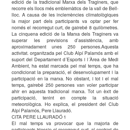
edició de la tradicional Marxa dels Traginers, que
recorre els llocs més emblemàtics de la vall de Bell-
lloc. A causa de les inclemències climatològiques
la major part dels participants va optar per fer
només el recorregut curt, de gairebé 8 quilòmetres.
La cinquena edició de la Marxa dels Traginers va
superar les previsions d’assistència, amb
aproximadament unes 250 persones.Aquesta
activitat. organitzada pel Club Alpí Palamós amb el
suport del Departament d´Esports i l´Àrea de Medi
Ambient, ha estat marcada pel mal temps, que ha
condicionat la preparació, el desenvolupament i la
participació en la marxa. No obstant, i tot i el mal
temps, gairebé 250 persones van voler participar
ahir en aquesta tradicional marxa. Tot un èxit de
participació, tenint en compte la situació
meteorològica. Ho explica, el president del Club
Alpí Palamós, Pere Llauradó.
CITA PERE LLAURADÓ 1
El mal temps va provocar que la majoria de
participants triessin el recorregut curt, al contrari de