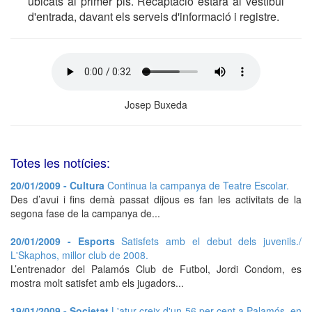
ubicats al primer pis. Recaptació estarà al vestíbul
d'entrada, davant els serveis d'informació i registre.
Josep Buxeda
Totes les notícies:
20/01/2009 - Cultura
Continua la campanya de Teatre Escolar.
Des d’avui i fins demà passat dijous es fan les activitats de la
segona fase de la campanya de...
20/01/2009 - Esports
Satisfets amb el debut dels juvenils./
L'Skaphos, millor club de 2008.
L’entrenador del Palamós Club de Futbol, Jordi Condom, es
mostra molt satisfet amb els jugadors...
19/01/2009 - Societat
L'atur creix d'un 56 per cent a Palamós, en