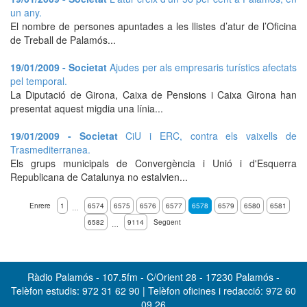
un any.
El nombre de persones apuntades a les llistes d’atur de l’Oficina
de Treball de Palamós...
19/01/2009 - Societat
Ajudes per als empresaris turístics afectats
pel temporal.
La Diputació de Girona, Caixa de Pensions i Caixa Girona han
presentat aquest migdia una línia...
19/01/2009 - Societat
CiU i ERC, contra els vaixells de
Trasmediterranea.
Els grups municipals de Convergència i Unió i d'Esquerra
Republicana de Catalunya no estalvien...
Enrere
1
6574
6575
6576
6577
6578
6579
6580
6581
…
6582
9114
Següent
…
Ràdio Palamós - 107.5fm - C/Orient 28 - 17230 Palamós -
Telèfon estudis: 972 31 62 90 | Telèfon oficines i redacció: 972 60
09 26