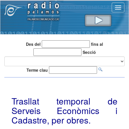
Toggl
naviga
Des del
fins al
Secció
Terme clau
Trasllat temporal de
Serveis Econòmics i
Cadastre, per obres.