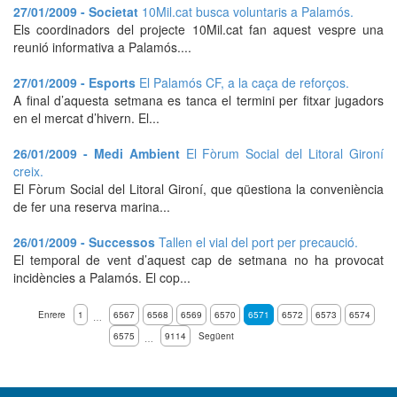
27/01/2009 - Societat
10Mil.cat busca voluntaris a Palamós.
Els coordinadors del projecte 10Mil.cat fan aquest vespre una
reunió informativa a Palamós....
27/01/2009 - Esports
El Palamós CF, a la caça de reforços.
A final d’aquesta setmana es tanca el termini per fitxar jugadors
en el mercat d’hivern. El...
26/01/2009 - Medi Ambient
El Fòrum Social del Litoral Gironí
creix.
El Fòrum Social del Litoral Gironí, que qüestiona la conveniència
de fer una reserva marina...
26/01/2009 - Successos
Tallen el vial del port per precaució.
El temporal de vent d’aquest cap de setmana no ha provocat
incidències a Palamós. El cop...
Enrere
1
6567
6568
6569
6570
6571
6572
6573
6574
…
6575
9114
Següent
…