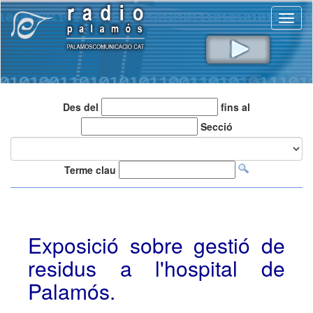
Toggl
naviga
Des del
fins al
Secció
Terme clau
Exposició sobre gestió de
residus a l'hospital de
Palamós.