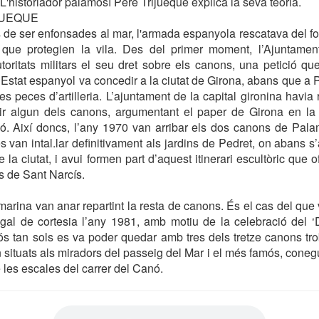
L'historiador palamosí Pere Trijueque explica la seva teoria.
JUEQUE
de ser enfonsades al mar, l'armada espanyola rescatava del fo
ia que protegien la vila. Des del primer moment, l’Ajuntam
toritats militars el seu dret sobre els canons, una petició q
l’Estat espanyol va concedir a la ciutat de Girona, abans que a 
s peces d’artilleria. L’ajuntament de la capital gironina havia
ir algun dels canons, argumentant el paper de Girona en la 
ó. Així doncs, l’any 1970 van arribar els dos canons de Palam
s van intal.lar definitivament als jardins de Pedret, on abans s
 la ciutat, i avui formen part d’aquest itinerari escultòric que
s de Sant Narcís.
marina van anar repartint la resta de canons. És el cas del que 
gal de cortesia l’any 1981, amb motiu de la celebració del ‘
s tan sols es va poder quedar amb tres dels tretze canons tro
 situats als miradors del passeig del Mar i el més famós, cone
 les escales del carrer del Canó.