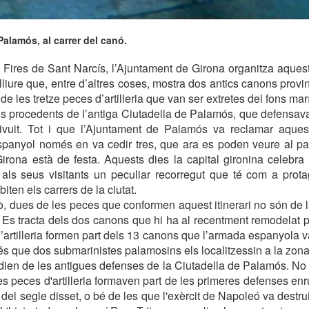
alamós, al carrer del canó.
Fires de Sant Narcís, l’Ajuntament de Girona organitza aquests
e lliure que, entre d’altres coses, mostra dos antics canons pro
de les tretze peces d’artilleria que van ser extretes del fons marí
 procedents de l’antiga Ciutadella de Palamós, que defensava 
divuit. Tot i que l’Ajuntament de Palamós va reclamar aqu
espanyol només en va cedir tres, que ara es poden veure al pa
irona està de festa. Aquests dies la capital gironina celebra
als seus visitants un peculiar recorregut que té com a prota
iten els carrers de la ciutat.
, dues de les peces que conformen aquest itinerari no són de la
Es tracta dels dos canons que hi ha al recentment remodelat 
artilleria formen part dels 13 canons que l’armada espanyola v
és que dos submarinistes palamosins els localitzessin a la zona
ien de les antigues defenses de la Ciutadella de Palamós. No
es peces d'artilleria formaven part de les primeres defenses en
 del segle disset, o bé de les que l'exèrcit de Napoleó va destru