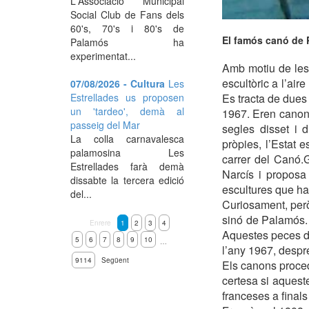
L'Associació Municipal
Social Club de Fans dels
60's, 70's i 80's de
El famós canó de P
Palamós ha
experimentat...
Amb motiu de les 
escultòric a l’air
07/08/2026 - Cultura
Les
Estrellades us proposen
Es tracta de dues 
un 'tardeo', demà al
1967. Eren canons
passeig del Mar
segles disset i 
La colla carnavalesca
pròpies, l’Estat 
palamosina Les
carrer del Canó.G
Estrellades farà demà
Narcís i proposa 
dissabte la tercera edició
escultures que hab
del...
Curiosament, però
sinó de Palamós. 
Enrere
1
2
3
4
Aquestes peces d’
5
6
7
8
9
10
…
l’any 1967, despr
9114
Següent
Els canons proced
certesa si aquest
franceses a finals