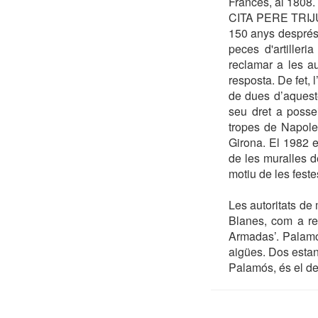
Francès, al 1808. 
CITA PERE TRI
150 anys després 
peces d'artiller
reclamar a les au
resposta. De fet, 
de dues d’aqueste
seu dret a posse
tropes de Napole
Girona. El 1982 e
de les muralles de
motiu de les feste
Les autoritats de 
Blanes, com a re
Armadas’. Palamó
aigües. Dos estan
Palamós, és el de