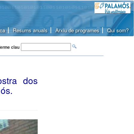
ca
Resums anuals
Arxiu de programes
Qui som?
erme clau
ostra dos
ós.