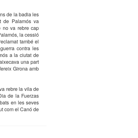
ns de la badia les
ent de Palamós va
ue no va rebre cap
Palamós, la cessió
 reclamat també el
guerra contra les
ós a la ciutat de
’aixecava una part
 ofereix Girona amb
va rebre la vila de
Dia de la Fuerzas
bats en les seves
gut com el Canó de