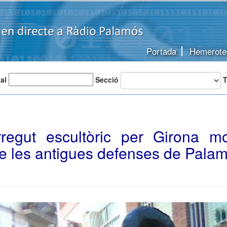
Portada
Hemerote
 al
Secció
T
regut escultòric per Girona m
e les antigues defenses de Palam