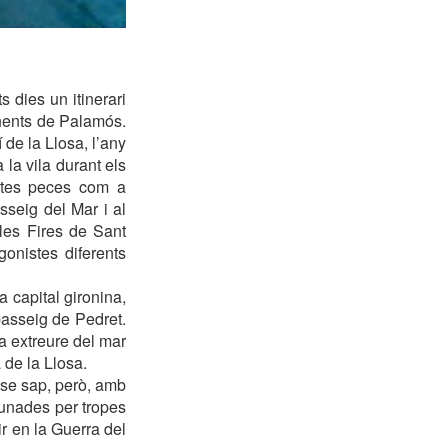
 dies un itinerari
vinents de Palamós.
 de la Llosa, l’any
la vila durant els
estes peces com a
sseig del Mar i al
 les Fires de Sant
gonistes diferents
 capital gironina,
passeig de Pedret.
a extreure del mar
 de la Llosa.
 se sap, però, amb
runades per tropes
ir en la Guerra del