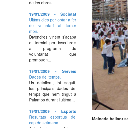
de les obres...
19/01/2009 - Societat
Últims dies per optar a fer
de voluntari al tercer
món.
Divendres vinent s’acaba
el termini per inscriure’s
al programa de
voluntariat que
promouen...
19/01/2009 - Serveis
Dades del temps.
Us detallem, tot seguit,
les principals dades del
temps que hem tingut a
Palamós durant l'última...
19/01/2009 - Esports
Resultats esportius del
Mainada ballant s
cap de setmana.