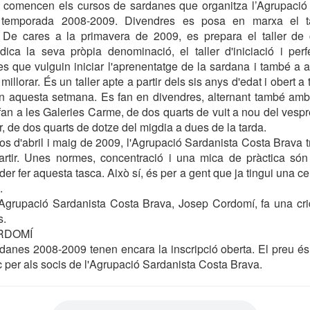
comencen els cursos de sardanes que organitza l’Agrupació
temporada 2008-2009. Divendres es posa en marxa el tall
 De cares a la primavera de 2009, es prepara el taller de c
ica la seva pròpia denominació, el taller d'iniciació i per
s que vulguin iniciar l'aprenentatge de la sardana i també a 
illorar. És un taller apte a partir dels sis anys d'edat i obert a t
 aquesta setmana. Es fan en divendres, alternant també am
fan a les Galeries Carme, de dos quarts de vuit a nou del vesp
, de dos quarts de dotze del migdia a dues de la tarda.
s d'abril i maig de 2009, l'Agrupació Sardanista Costa Brava tre
artir. Unes normes, concentració i una mica de pràctica són
er fer aquesta tasca. Això sí, és per a gent que ja tingui una c
.
'Agrupació Sardanista Costa Brava, Josep Cordomí, fa una cri
s.
RDOMÍ
danes 2008-2009 tenen encara la inscripció oberta. El preu é
c per als socis de l'Agrupació Sardanista Costa Brava.