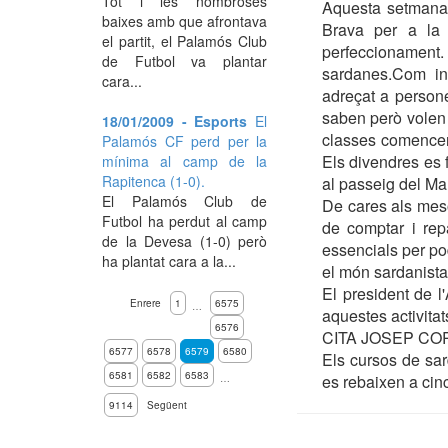
Tot i les nombroses
Aquesta setmana 
baixes amb que afrontava
Brava per a la 
el partit, el Palamós Club
perfeccionament.
de Futbol va plantar
sardanes.Com ind
cara...
adreçat a persone
saben però volen m
18/01/2009 - Esports
El
classes comencen
Palamós CF perd per la
Els divendres es 
mínima al camp de la
Rapitenca (1-0).
al passeig del Mar
El Palamós Club de
De cares als meso
Futbol ha perdut al camp
de comptar i rep
de la Devesa (1-0) però
essencials per pod
ha plantat cara a la...
el món sardanista
El president de l
Enrere
1
6575
…
aquestes activitat
6576
CITA JOSEP CO
6577
6578
6579
6580
Els cursos de sar
6581
6582
6583
es rebaixen a cin
…
9114
Següent