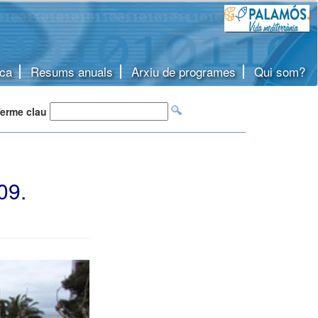
ca
Resums anuals
Arxiu de programes
Qui som?
erme clau
09.