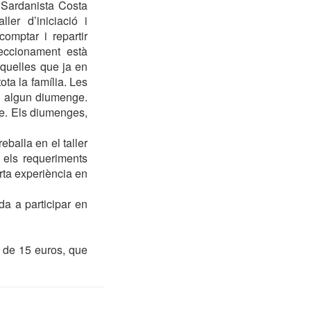
 Sardanista Costa
er d’iniciació i
omptar i repartir
feccionament està
aquelles que ja en
ota la família. Les
b algun diumenge.
re. Els diumenges,
balla en el taller
 els requeriments
erta experiència en
da a participar en
s de 15 euros, que