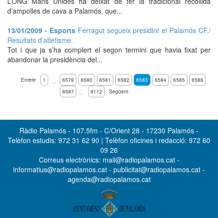
L’ONG Mans Unides ha deixat de fer la tradicional recollida
d’ampolles de cava a Palamós, que...
13/01/2009 - Esports
Ferragut segueix presidint el Palamós CF./
Resultats d'atletisme.
Tot i que ja s’ha complert el segon termini que havia fixat per
abandonar la presidència del...
Enrere
1
6579
6580
6581
6582
6583
6584
6585
6586
…
6587
9112
Següent
…
Ràdio Palamós - 107.5fm - C/Orient 28 - 17230 Palamós -
Telèfon estudis: 972 31 62 90 | Telèfon oficines i redacció: 972 60
09 26
Correus electrònics: mail@radiopalamos.cat -
informatius@radiopalamos.cat - publicitat@radiopalamos.cat -
agenda@radiopalamos.cat