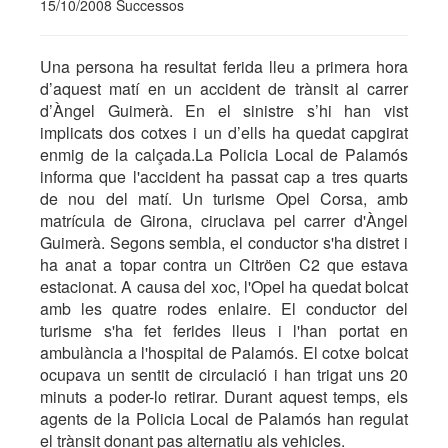
15/10/2008 Successos
Una persona ha resultat ferida lleu a primera hora
d’aquest matí en un accident de trànsit al carrer
d’Àngel Guimerà. En el sinistre s’hi han vist
implicats dos cotxes i un d’ells ha quedat capgirat
enmig de la calçada.La Policia Local de Palamós
informa que l'accident ha passat cap a tres quarts
de nou del matí. Un turisme Opel Corsa, amb
matrícula de Girona, ciruclava pel carrer d'Àngel
Guimerà. Segons sembla, el conductor s'ha distret i
ha anat a topar contra un Citröen C2 que estava
estacionat. A causa del xoc, l'Opel ha quedat bolcat
amb les quatre rodes enlaire. El conductor del
turisme s'ha fet ferides lleus i l'han portat en
ambulància a l'hospital de Palamós. El cotxe bolcat
ocupava un sentit de circulació i han trigat uns 20
minuts a poder-lo retirar. Durant aquest temps, els
agents de la Policia Local de Palamós han regulat
el trànsit donant pas alternatiu als vehicles.