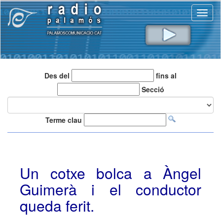
Toggl
naviga
Des del
fins al
Secció
Terme clau
Un cotxe bolca a Àngel
Guimerà i el conductor
queda ferit.