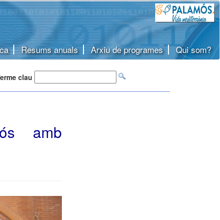
ca
Resums anuals
Arxiu de programes
Qui som?
erme clau
amós amb