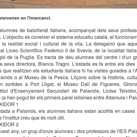
tervenen en l'intercanvi.
lumnes de batxillerat italians, acompanyat dels seus professo
L’objectiu és coneixer el sistema educatiu català, el funcioname
a realitat social i cultural de la vila. La delegació que aqu
l Liceo Scientífico Federico II de Svevia, de la localitat itali
gió de la Puglia. Es tracta de deu alumnes del centre i d'un g
a seva directora, Bianca Tragni. L'estada es fa entre els dies 
ts que realitzen els estudiants italians hi ha visites guiades a l'
lamós o al Museu de la Pesca. Lliçons sobre la història, cultu
om sortides a Port Lligat, el Museu Dalí de Figueres, Giron
nstitut d'Ensenyament Secundari de Palamós, Lluïsa Teixidor
s ja han pogut fer els primers paral·lelismes entre Altamura i Pa
IXIDOR 1
tada a Palamós, els alumnes italians estan acollits en cases p
 l'institut creu que és molt útil.
IXIDOR 2
uest any, un grup d'onze alumnes i dos professors de l'IES Pal