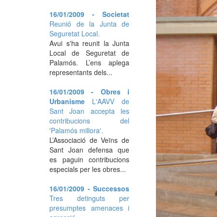
16/01/2009 - Societat
Reunió de la Junta de
Seguretat Local.
Avui s'ha reunit la Junta
Local de Seguretat de
Palamós. L’ens aplega
representants dels...
16/01/2009 - Obres i
Urbanisme
L'AAVV de
Sant Joan accepta les
contribucions del
'Palamós millora'.
L’Associació de Veïns de
Sant Joan defensa que
es paguin contribucions
especials per les obres...
16/01/2009 - Successos
Tres detinguts per
presumptes amenaces i