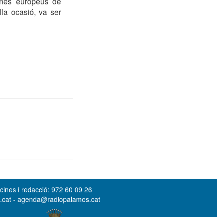
mnes europeus de
la ocasió, va ser
cines i redacció: 972 60 09 26
s.cat - agenda@radiopalamos.cat