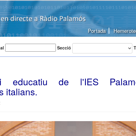
Portada
Hemerote
 al
Secció
T
nvi educatiu de l'IES Pal
 italians.
t