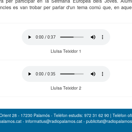
ra per participar en la Setmana Europea dels Joves. Alu
ències es van trobar per parlar d'un tema comú que, en aquel
Lluïsa Teixidor 1
Lluïsa Teixidor 2
rient 28 - 17230 Palamós - Telèfon estudis: 972 31 62 90 | Telèfon ofi
opalamos.cat - informatius@radiopalamos.cat - publicitat@radiopalamo