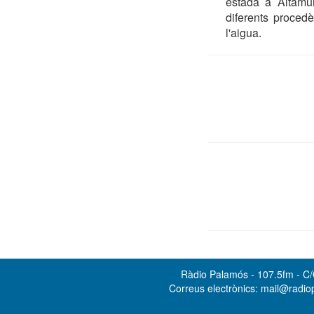
estada a Altamu
diferents proced
l'aigua.
Ràdio Palamós - 107.5fm - C/O
Correus electrònics: mail@radi