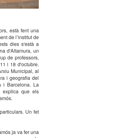
rs, està fent una
nt de l’institut de
ests dies s'està a
ana d'Altamura, un
rup de professors,
11 i 18 d'octubre.
Arxiu Municipal, al
ra i geografia del
a i Barcelona. La
, explica que els
lamós.
articulars. Un fet
amós ja va fer una