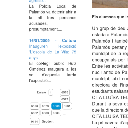
agressió.
La Policia Local de
Palamós va detenir ahir a
Els alumnes que in
la nit tres persones
acusades,
Un grup de deu a
presumptament,...
estada a Palamós. 
16/01/2009 - Cultura
Palamós i també l
Inauguren l'exposició
Palamós pertany a
'L'escola de La Vila: 75
municipi de la re
anys'.
encapçalats per l
El col•legi públic Ruiz
Entre les activita
Giménez inaugura a les
nucli antic de Pa
set d’aquesta tarda
municipi, així c
l’exposició...
directora de l'I
estudiants italian
Enrere
1
6576
…
CITA LLUÏSA TE
6577
Durant la seva es
6578
6579
6580
6581
que la directora de
6582
6583
6584
…
CITA LLUÏSA TE
La primavera d'aq
9114
Següent